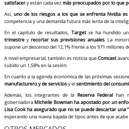
satisfacer
y están cada vez
más preocupados por lo que po
Así,
uno de los riesgos a los que se enfrenta Nvidia es 
competencia y una demanda futura más lenta de la inteligen
En el capítulo de resultados,
Target
se ha hundido un 
trimestre
y
recortar sus previsiones anuales
. La minor
supone un descenso del 12,1% frente a los 971 millones de
A nivel empresarial, también es noticia que
Comcast
avanz
subido un 1,58% en la sesión.
En cuanto a la agenda económica de las próximas sesione
manufacturero y de servicios
y el
sentimiento del consumi
Además, los integrantes de la
Reserva Federal
han m
gobernadora
Michelle Bowman ha apostado por un enfoque
Lisa Cook ha asegurado que no se puede descartar una 
esperando una nueva bajada de tipos antes de que acabe 
OTROS MERCADOS