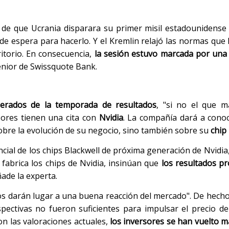
 de que Ucrania disparara su primer misil estadounidense 
de espera para hacerlo. Y el Kremlin relajó las normas que l
itorio. En consecuencia,
la sesión estuvo marcada por una 
sénior de Swissquote Bank.
erados de la temporada de resultados
, "si no el que má
rsores tienen una cita con
Nvidia
. La compañía dará a conoc
obre la evolución de su negocio, sino también sobre su
chip
ial de los chips Blackwell de próxima generación de Nvidia,
fabrica los chips de Nvidia, insinúan que
los resultados p
ñade la experta.
ados darán lugar a una buena reacción del mercado". De hecho
spectivas no fueron suficientes para impulsar el precio de
on las valoraciones actuales,
los inversores se han vuelto má