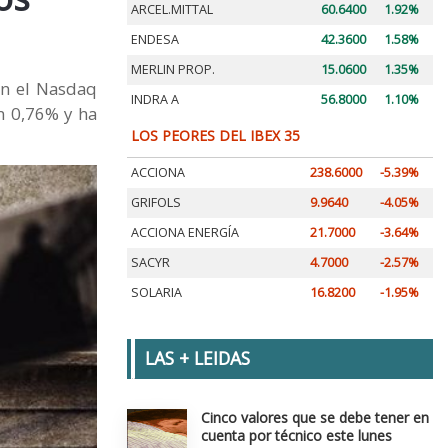
ARCEL.MITTAL
60.6400
1.92%
ENDESA
42.3600
1.58%
MERLIN PROP.
15.0600
1.35%
on el Nasdaq
INDRA A
56.8000
1.10%
n 0,76% y ha
LOS PEORES DEL IBEX 35
ACCIONA
238.6000
-5.39%
GRIFOLS
9.9640
-4.05%
ACCIONA ENERGÍA
21.7000
-3.64%
SACYR
4.7000
-2.57%
SOLARIA
16.8200
-1.95%
LAS + LEIDAS
Cinco valores que se debe tener en
cuenta por técnico este lunes