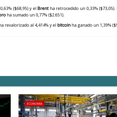
0,63% ($68,95) y el
Brent
ha retrocedido un 0,33% ($73,05). 
oro
ha sumado un 0,77% ($2.651).
ha revalorizado al 4,414% y el
bitcoin
ha ganado un 1,39% ($9
ECONOMÍA