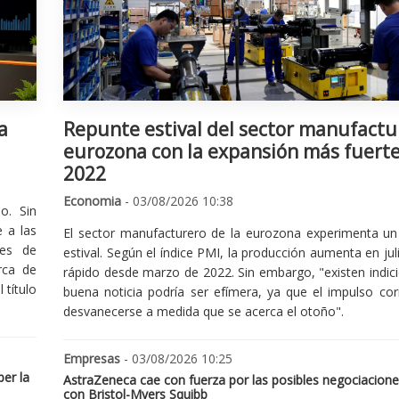
a
Repunte estival del sector manufactu
eurozona con la expansión más fuert
2022
Economia
- 03/08/2026 10:38
o. Sin
 a las
El sector manufacturero de la eurozona experimenta un 
nes de
estival. Según el índice PMI, la producción aumenta en jul
rca de
rápido desde marzo de 2022. Sin embargo, "existen indic
 título
buena noticia podría ser efímera, ya que el impulso cor
desvanecerse a medida que se acerca el otoño".
Empresas
- 03/08/2026 10:25
er la
AstraZeneca cae con fuerza por las posibles negociacione
con Bristol-Myers Squibb