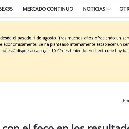
BEX35
MERCADO CONTINUO
NOTICIAS
OT
 desde el pasado 1 de agosto
. Tras muchos años ofreciendo un ser
able económicamente. Se ha planteado internamente establecer un ser
co no está dispuesto a pagar 10 €/mes teniendo en cuenta que hay ban
Ho
 con el foco en los resultad