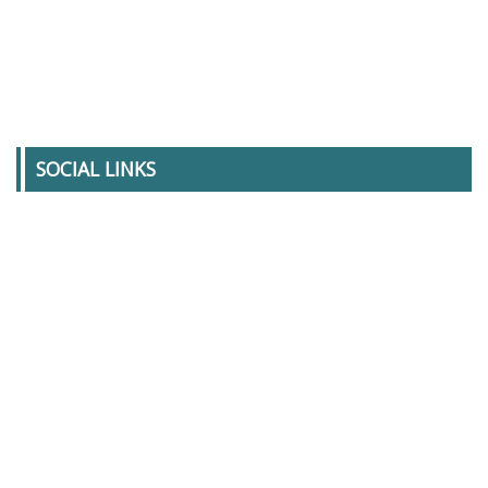
SOCIAL LINKS
Sobre ECOBOLSA
Preguntas Frecuentes
Contactar