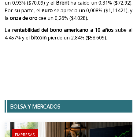
un 0,93% ($70,09) y el
Brent
ha caido un 0,31% ($72,92).
Por su parte, el
euro
se aprecia un 0,008% ($1,11421), y
la
onza de oro
cae un 0,26% ($4.028).
La
rentabilidad del bono americano a 10 años
sube al
4,457% y el
bitcoin
pierde un 2,84% ($58.609).
BOLSA Y MERCADOS
EMPRESAS