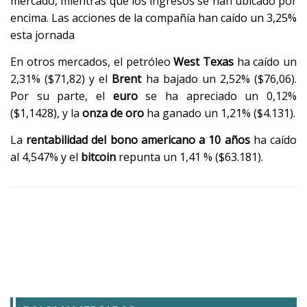
mercado, mientras que los ingresos se han ubicado por
encima. Las acciones de la compañía han caído un 3,25%
esta jornada
En otros mercados, el petróleo
West Texas
ha caído un
2,31% ($71,82) y el
Brent
ha bajado un 2,52% ($76,06).
Por su parte, el
euro
se ha apreciado un 0,12%
($1,1428), y la
onza de oro
ha ganado un 1,21% ($4.131).
La
rentabilidad del bono americano a 10 años
ha caído
al 4,547% y el
bitcoin
repunta un 1,41 % ($63.181).