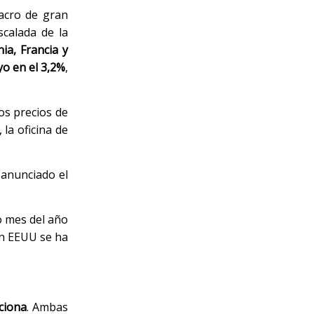
macro de gran
scalada de la
ia, Francia y
yo en el 3,2%
,
os precios de
la oficina de
anunciado el
o mes del año
en EEUU se ha
ciona
. Ambas