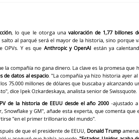
cción
, lo que le otorga una
valoración de 1,77 billones d
alto al parqué será el mayor de la historia, sino porque v
 de OPVs. Y es que
Anthropic y OpenAI
están ya calentan
ue la compañía no gana dinero. La clave es la promesa que 
os de datos al espacio
. "La compañía ya hizo historia ayer a
 los 75.000 millones de dólares que buscaba y alcanzando u
sto", dice Ipek Ozkardeskaya, analista senior de Swissquote.
PV de la historia de EEUU desde el año 2000
-ajustado a 
r, Snowflake y GM", añade esta experta, que comenta que
rse "en el primer trillonario del mundo".
espués de que el presidente de EEUU,
Donald Trump
amenaz
eló y aseguró que había acuerdo.
"Estados Unidos acaba d