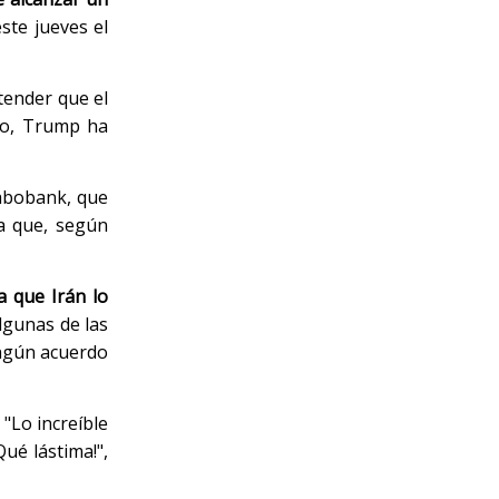
ste jueves el
tender que el
smo, Trump ha
Rabobank, que
na que, según
 que Irán lo
lgunas de las
ingún acuerdo
"Lo increíble
¡Qué lástima!",