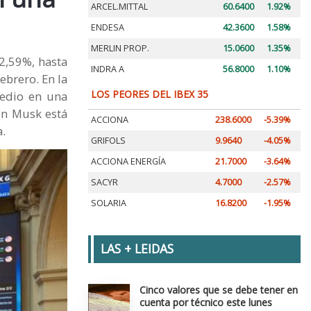
ARCEL.MITTAL
60.6400
1.92%
ENDESA
42.3600
1.58%
MERLIN PROP.
15.0600
1.35%
 2,59%, hasta
INDRA A
56.8000
1.10%
ebrero. En la
LOS PEORES DEL IBEX 35
Medio en una
on Musk está
ACCIONA
238.6000
-5.39%
a.
GRIFOLS
9.9640
-4.05%
ACCIONA ENERGÍA
21.7000
-3.64%
SACYR
4.7000
-2.57%
SOLARIA
16.8200
-1.95%
LAS + LEIDAS
Cinco valores que se debe tener en
cuenta por técnico este lunes