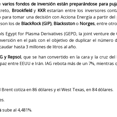
ue
varios fondos de inversión están preparándose para pujar 
creto,
Brookfield
y
KKR
estarían entre los inversores cont
o para tomar una decisión con Acciona Energía a partir de
 son los de
BlackRock (GIP)
,
Blacksston
o
Norges
, entre otro
ls Egypt for Plasma Derivatives (GEPD, la joint venture de G
nversión en el país con el objetivo de duplicar el número 
audar hasta 3 millones de litros al año.
G y Repsol
, que se han convertido en la cara y la cruz del 
paz entre EEUU e Irán. IAG rebota más de un 7%, mientras 
 Brent cotiza en 86 dólares y el West Texas, en 84 dólares.
es.
s
sube al 4,481%.