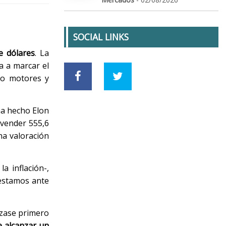
SOCIAL LINKS
e dólares
. La
a a marcar el
do motores y
ha hecho Elon
l vender 555,6
na valoración
la inflación-,
 estamos ante
ase primero
e alcanzar un