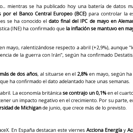
io... mientras se ha publicado hoy una batería de datos 
s por el Banco Central Europeo (BCE)
para controlar la e
nes se ha conocido el
dato final del IPC de mayo en Aleman
dística (INE) ha confirmado que
la inflación se mantuvo en ma
en mayo, ralentizándose respecto a abril (+2,9%), aunque "l
ncia de la guerra con Irán", según ha confirmado Destatis, 
 más de dos años
, al situarse en el
2,8%
en mayo, según ha 
o, que ha confirmado el dato adelantado hace unas semanas.
abril. La economía británica
se contrajo un 0,1%
en el cuart
tener un impacto negativo en el crecimiento. Por su parte, 
rsidad de Michigan
de junio, que crece más de lo previsto.
aceX. En España destacan este viernes
Acciona Energía
y
Ac