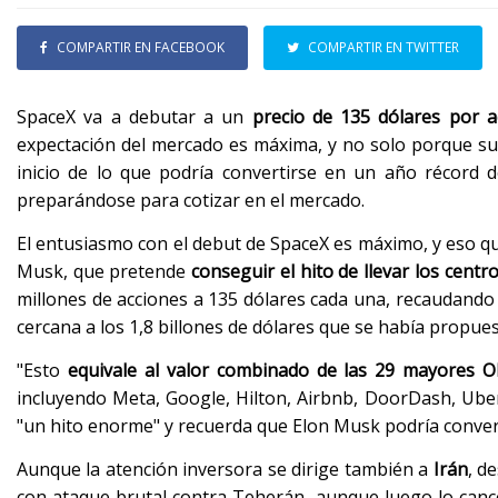
COMPARTIR EN FACEBOOK
COMPARTIR EN TWITTER
SpaceX va a debutar a un
precio de 135 dólares por a
expectación del mercado es máxima, y no solo porque su s
inicio de lo que podría convertirse en un año récord
preparándose para cotizar en el mercado.
El entusiasmo con el debut de SpaceX es máximo, y eso q
Musk, que pretende
conseguir el hito de llevar los centr
millones de acciones a 135 dólares cada una, recaudando
cercana a los 1,8 billones de dólares que se había propue
"Esto
equivale al valor combinado de las 29 mayores O
incluyendo Meta, Google, Hilton, Airbnb, DoorDash, Ube
"un hito enorme" y recuerda que Elon Musk podría converti
Aunque la atención inversora se dirige también a
Irán
, d
con ataque brutal contra Teherán, aunque luego lo canc