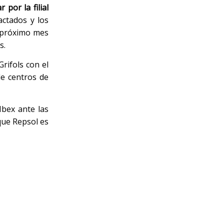
por la filial
actados y los
l próximo mes
s.
rifols con el
de centros de
Ibex ante las
que Repsol es