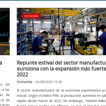
ECONOMÍA
a
Repunte estival del sector manufactu
eurozona con la expansión más fuert
2022
Economia
- 03/08/2026 10:38
o. Sin
 a las
El sector manufacturero de la eurozona experimenta un 
nes de
estival. Según el índice PMI, la producción aumenta en jul
rca de
rápido desde marzo de 2022. Sin embargo, "existen indic
 título
buena noticia podría ser efímera, ya que el impulso cor