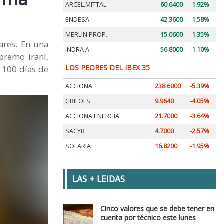
ARCEL.MITTAL
60.6400
1.92%
ENDESA
42.3600
1.58%
MERLIN PROP.
15.0600
1.35%
ares. En una
INDRA A
56.8000
1.10%
premo iraní,
LOS PEORES DEL IBEX 35
s 100 días de
ACCIONA
238.6000
-5.39%
GRIFOLS
9.9640
-4.05%
ACCIONA ENERGÍA
21.7000
-3.64%
SACYR
4.7000
-2.57%
SOLARIA
16.8200
-1.95%
LAS + LEIDAS
Cinco valores que se debe tener en
cuenta por técnico este lunes