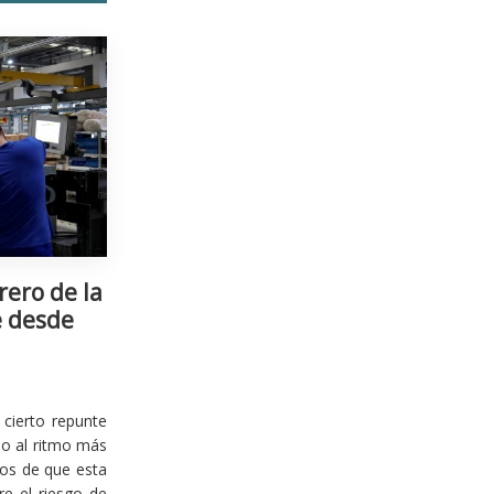
rero de la
e desde
cierto repunte
io al ritmo más
ios de que esta
re el riesgo de