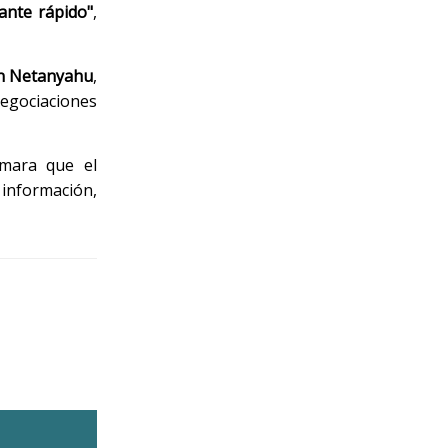
ante rápido"
,
n
Netanyahu
,
negociaciones
rmara que el
 información,