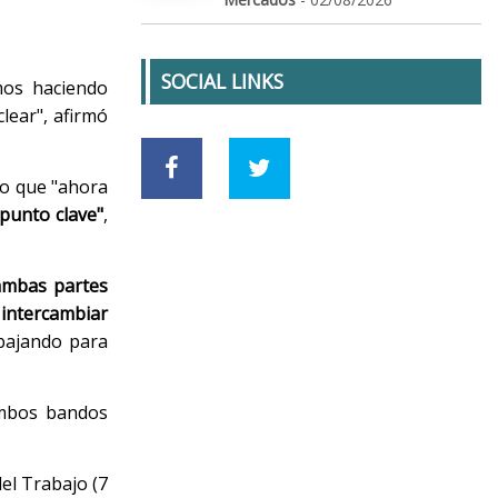
SOCIAL LINKS
mos haciendo
lear", afirmó
do que "ahora
 punto clave"
,
ambas partes
intercambiar
abajando para
 ambos bandos
del Trabajo (7