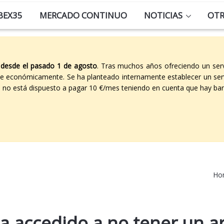
BEX35
MERCADO CONTINUO
NOTICIAS
OT
 desde el pasado 1 de agosto
. Tras muchos años ofreciendo un ser
able económicamente. Se ha planteado internamente establecer un ser
co no está dispuesto a pagar 10 €/mes teniendo en cuenta que hay ban
Ho
a accedido a no tener un 