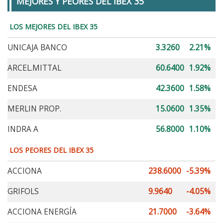
MEJORES Y PEORES DEL IBEX 35
LOS MEJORES DEL IBEX 35
UNICAJA BANCO
3.3260
2.21%
ARCEL.MITTAL
60.6400
1.92%
ENDESA
42.3600
1.58%
MERLIN PROP.
15.0600
1.35%
INDRA A
56.8000
1.10%
LOS PEORES DEL IBEX 35
ACCIONA
238.6000
-5.39%
GRIFOLS
9.9640
-4.05%
ACCIONA ENERGÍA
21.7000
-3.64%