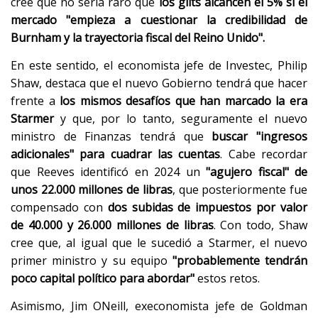
cree que no sería raro que
los gilts alcancen el 5% si el
mercado "empieza a cuestionar la credibilidad de
Burnham y la trayectoria fiscal del Reino Unido".
En este sentido, el economista jefe de Investec, Philip
Shaw, destaca que el nuevo Gobierno tendrá que hacer
frente a
los mismos desafíos que han marcado la era
Starmer
y que, por lo tanto, seguramente el nuevo
ministro de Finanzas tendrá que
buscar "ingresos
adicionales" para cuadrar las cuentas
. Cabe recordar
que Reeves identificó en 2024 un
"agujero fiscal" de
unos 22.000 millones de libras
, que posteriormente fue
compensado con
dos subidas de impuestos por valor
de 40.000 y 26.000 millones de libras
. Con todo, Shaw
cree que, al igual que le sucedió a Starmer, el nuevo
primer ministro y su equipo
"probablemente tendrán
poco capital político para abordar"
estos retos.
Asimismo, Jim ONeill, execonomista jefe de Goldman