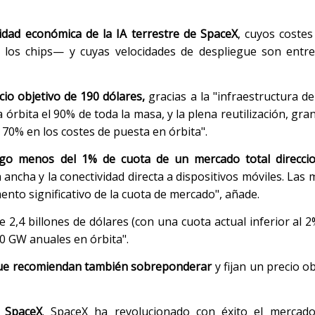
idad económica de la IA terrestre de SpaceX
, cuyos costes
 los chips— y cuyas velocidades de despliegue son entre
io objetivo de 190 dólares,
gracias a la "infraestructura d
 órbita el 90% de toda la masa, y la plena reutilización, gran
70% en los costes de puesta en órbita".
go menos del 1% de cuota de un mercado total direcci
ancha y la conectividad directa a dispositivos móviles. Las 
to significativo de la cuota de mercado", añade.
 2,4 billones de dólares (con una cuota actual inferior al 2
00 GW anuales en órbita".
que recomiendan también sobreponderar
y fijan un precio o
e SpaceX
. SpaceX ha revolucionado con éxito el mercad