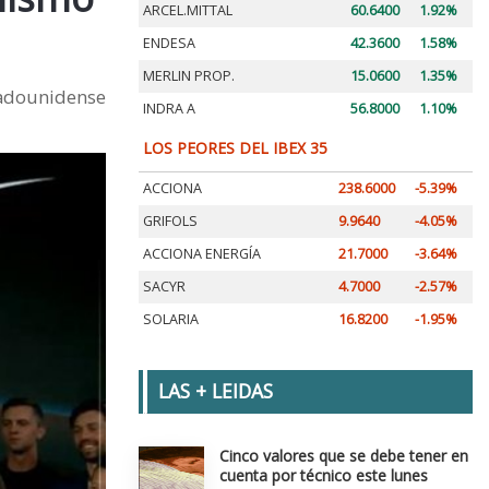
ARCEL.MITTAL
60.6400
1.92%
ENDESA
42.3600
1.58%
MERLIN PROP.
15.0600
1.35%
tadounidense
INDRA A
56.8000
1.10%
LOS PEORES DEL IBEX 35
ACCIONA
238.6000
-5.39%
GRIFOLS
9.9640
-4.05%
ACCIONA ENERGÍA
21.7000
-3.64%
SACYR
4.7000
-2.57%
SOLARIA
16.8200
-1.95%
LAS + LEIDAS
Cinco valores que se debe tener en
cuenta por técnico este lunes