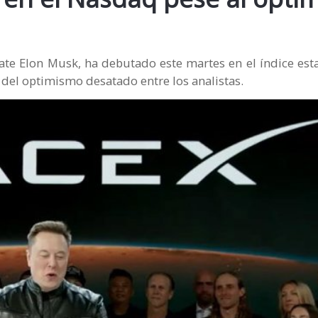
ate Elon Musk, ha debutado este martes en el índice es
 del optimismo desatado entre los analistas.