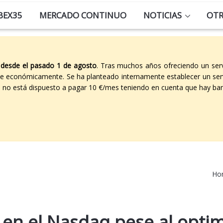
BEX35
MERCADO CONTINUO
NOTICIAS
OT
 desde el pasado 1 de agosto
. Tras muchos años ofreciendo un ser
able económicamente. Se ha planteado internamente establecer un ser
co no está dispuesto a pagar 10 €/mes teniendo en cuenta que hay ban
Ho
 en el Nasdaq pese al opti