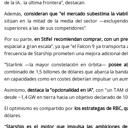
de la IA... la última frontera", destacan.
Además,
consideran que "el mercado subestima la viabil
sitúan en la mitad de la media del sector —excluyendo
superiores a las de sus competidores".
Por su parte,
en Stifel recomiendan comprar, con un prec
espacial a gran escala", ya que "el Falcon 9 ya transporta a
frecuencia de Starship prometen una mejora adicional del 
"Starlink —la mayor constelación en órbita—
posee al
combinado de 1,5 billones de dólares que abarca la banda 
en capacidades como en costes deberían impulsar un aumen
Asimismo,
destaca la "opcionalidad en IA"
, con "un TAM de
desde ~1,4 GW en tierra hacia un objetivo declarado de 1
El optimismo es compartido por
los estrategas de RBC, 
dólares.
"
Starship es el motor que impulsa las ambiciones d