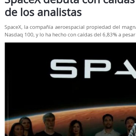
de los analistas
SpaceX, la compañía aeroespacial propiedad del magn
Nasdaq 100, y lo ha hecho con caídas del 6,83% a pesar