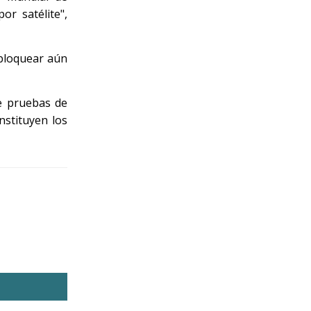
or satélite",
bloquear aún
e pruebas de
nstituyen los