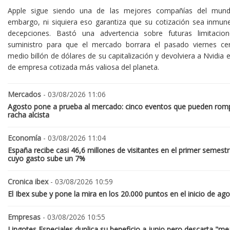
Apple sigue siendo una de las mejores compañías del mund
embargo, ni siquiera eso garantiza que su cotización sea inmune
decepciones. Bastó una advertencia sobre futuras limitacio
suministro para que el mercado borrara el pasado viernes ce
medio billón de dólares de su capitalización y devolviera a Nvidia el
de empresa cotizada más valiosa del planeta.
Mercados
- 03/08/2026 11:06
Agosto pone a prueba al mercado: cinco eventos que pueden romp
racha alcista
Economía
- 03/08/2026 11:04
España recibe casi 46,6 millones de visitantes en el primer semestr
cuyo gasto sube un 7%
Cronica ibex
- 03/08/2026 10:59
El Ibex sube y pone la mira en los 20.000 puntos en el inicio de ag
Empresas
- 03/08/2026 10:55
Lingotes Especiales duplica su beneficio a junio pero descarta "me