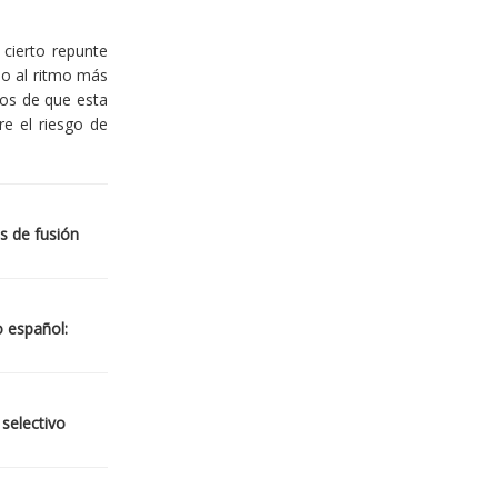
cierto repunte
io al ritmo más
ios de que esta
re el riesgo de
s de fusión
o español:
 selectivo