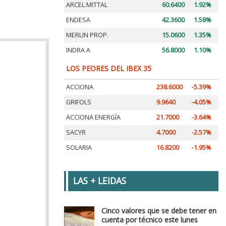
ARCEL.MITTAL
60.6400
1.92%
ENDESA
42.3600
1.58%
MERLIN PROP.
15.0600
1.35%
INDRA A
56.8000
1.10%
LOS PEORES DEL IBEX 35
ACCIONA
238.6000
-5.39%
GRIFOLS
9.9640
-4.05%
ACCIONA ENERGÍA
21.7000
-3.64%
SACYR
4.7000
-2.57%
SOLARIA
16.8200
-1.95%
LAS + LEIDAS
Cinco valores que se debe tener en
cuenta por técnico este lunes