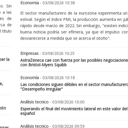
Economia
- 03/08/2026 10:38
o. Sin
 a las
El sector manufacturero de la eurozona experimenta un 
nes de
estival. Según el índice PMI, la producción aumenta en jul
rca de
rápido desde marzo de 2022. Sin embargo, "existen indic
 título
buena noticia podría ser efímera, ya que el impulso cor
desvanecerse a medida que se acerca el otoño".
Empresas
- 03/08/2026 10:25
er la
AstraZeneca cae con fuerza por las posibles negociacione
con Bristol-Myers Squibb
Economía
- 03/08/2026 10:18
e,
Las condiciones siguen débiles en el sector manufacturer
"Desempeño irregular"
Análisis tecnico
- 03/08/2026 10:00
osto
Esperando el final del movimiento lateral en este valor del
español
Análisis tecnico
- 03/08/2026 09:59
joras