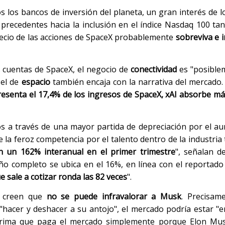
 los bancos de inversión del planeta, un gran interés de l
 precedentes hacia la inclusión en el índice Nasdaq 100 tan
recio de las acciones de SpaceX probablemente
sobreviva e 
s cuentas de SpaceX, el negocio de
conectividad
es "posible
 el de
espacio
también encaja con la narrativa del mercado. 
esenta el 17,4% de los ingresos de SpaceX, xAI absorbe má
os a través de una mayor partida de depreciación por el a
ue la feroz competencia por el talento dentro de la industria
n un 162% interanual en el primer trimestre
", señalan d
ño completo se ubica en el 16%, en línea con el reportado
e sale a cotizar ronda las 82 veces
".
as creen que
no se puede infravalorar a Musk
. Precisam
"hacer y deshacer a su antojo", el mercado podría estar "
prima que paga el mercado simplemente porque Elon Mus