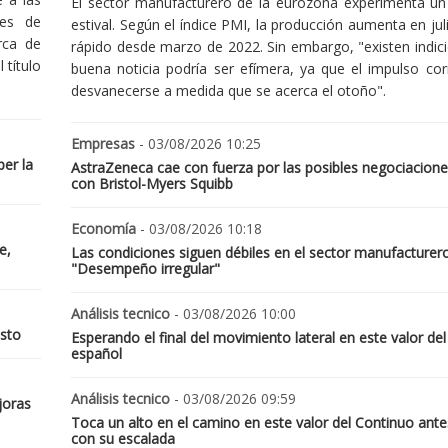
El sector manufacturero de la eurozona experimenta un 
nes de
estival. Según el índice PMI, la producción aumenta en jul
rca de
rápido desde marzo de 2022. Sin embargo, "existen indic
 título
buena noticia podría ser efímera, ya que el impulso cor
desvanecerse a medida que se acerca el otoño".
Empresas
- 03/08/2026 10:25
er la
AstraZeneca cae con fuerza por las posibles negociacione
con Bristol-Myers Squibb
Economía
- 03/08/2026 10:18
e,
Las condiciones siguen débiles en el sector manufacturer
"Desempeño irregular"
Análisis tecnico
- 03/08/2026 10:00
osto
Esperando el final del movimiento lateral en este valor del
español
Análisis tecnico
- 03/08/2026 09:59
joras
Toca un alto en el camino en este valor del Continuo ante
con su escalada