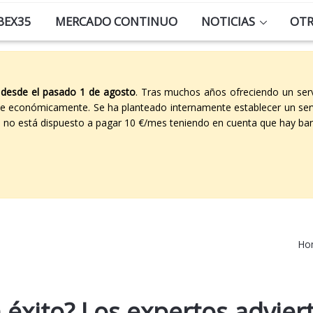
BEX35
MERCADO CONTINUO
NOTICIAS
OT
 desde el pasado 1 de agosto
. Tras muchos años ofreciendo un ser
able económicamente. Se ha planteado internamente establecer un ser
co no está dispuesto a pagar 10 €/mes teniendo en cuenta que hay ban
Ho
 éxito? Los expertos advier