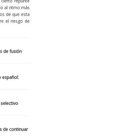
cierto repunte
io al ritmo más
ios de que esta
re el riesgo de
s de fusión
o español:
 selectivo
s de continuar