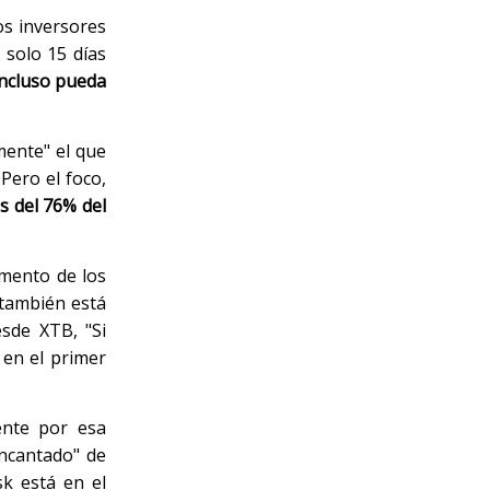
os inversores
 solo 15 días
incluso pueda
mente" el que
Pero el foco,
s del 76% del
umento de los
 también está
esde XTB, "Si
 en el primer
ente por esa
encantado" de
k está en el