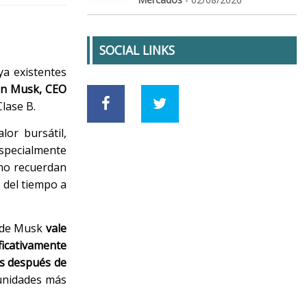
SOCIAL LINKS
ya existentes
on Musk, CEO
Clase B.
lor bursátil,
especialmente
mo recuerdan
o del tiempo a
a de Musk
vale
ficativamente
os después de
tunidades más