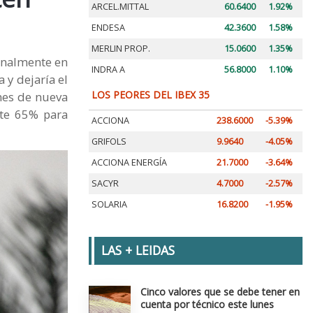
ARCEL.MITTAL
60.6400
1.92%
ENDESA
42.3600
1.58%
MERLIN PROP.
15.0600
1.35%
finalmente en
INDRA A
56.8000
1.10%
 y dejaría el
LOS PEORES DEL IBEX 35
ones de nueva
nte 65% para
ACCIONA
238.6000
-5.39%
GRIFOLS
9.9640
-4.05%
ACCIONA ENERGÍA
21.7000
-3.64%
SACYR
4.7000
-2.57%
SOLARIA
16.8200
-1.95%
LAS + LEIDAS
Cinco valores que se debe tener en
cuenta por técnico este lunes