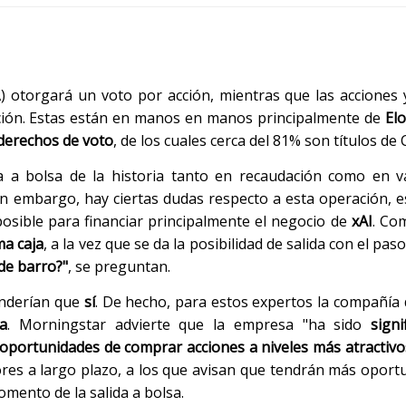
) otorgará un voto por acción, mientras que las acciones 
cción. Estas están en manos en manos principalmente de
El
derechos de voto
, de los cuales cerca del 81% son títulos de 
da a bolsa de la historia tanto en recaudación como en va
Sin embargo, hay ciertas dudas respecto a esta operación, 
 posible para financiar principalmente el negocio de
xAI
. Co
ma caja
, a la vez que se da la posibilidad de salida con el pas
de barro?"
, se preguntan.
ponderían que
sí
. De hecho, para estos expertos la compañí
a
. Morningstar advierte que la empresa "ha sido
signi
oportunidades de comprar acciones a niveles más atractiv
rsores a largo plazo, a los que avisan que tendrán más opor
mento de la salida a bolsa.