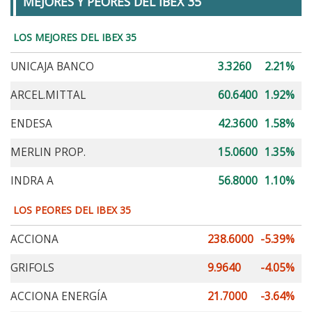
MEJORES Y PEORES DEL IBEX 35
LOS MEJORES DEL IBEX 35
UNICAJA BANCO
3.3260
2.21%
ARCEL.MITTAL
60.6400
1.92%
ENDESA
42.3600
1.58%
MERLIN PROP.
15.0600
1.35%
INDRA A
56.8000
1.10%
LOS PEORES DEL IBEX 35
ACCIONA
238.6000
-5.39%
GRIFOLS
9.9640
-4.05%
ACCIONA ENERGÍA
21.7000
-3.64%