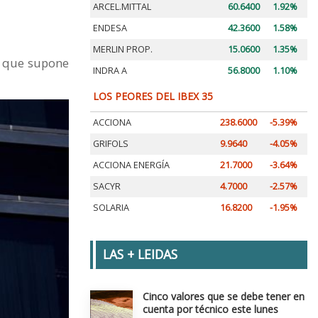
ARCEL.MITTAL
60.6400
1.92%
ENDESA
42.3600
1.58%
MERLIN PROP.
15.0600
1.35%
lo que supone
INDRA A
56.8000
1.10%
LOS PEORES DEL IBEX 35
ACCIONA
238.6000
-5.39%
GRIFOLS
9.9640
-4.05%
ACCIONA ENERGÍA
21.7000
-3.64%
SACYR
4.7000
-2.57%
SOLARIA
16.8200
-1.95%
LAS + LEIDAS
Cinco valores que se debe tener en
cuenta por técnico este lunes