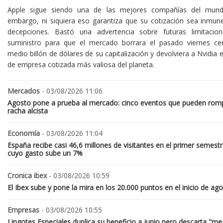
Apple sigue siendo una de las mejores compañías del mund
embargo, ni siquiera eso garantiza que su cotización sea inmune
decepciones. Bastó una advertencia sobre futuras limitacio
suministro para que el mercado borrara el pasado viernes ce
medio billón de dólares de su capitalización y devolviera a Nvidia el
de empresa cotizada más valiosa del planeta.
Mercados
- 03/08/2026 11:06
Agosto pone a prueba al mercado: cinco eventos que pueden romp
racha alcista
Economía
- 03/08/2026 11:04
España recibe casi 46,6 millones de visitantes en el primer semestr
cuyo gasto sube un 7%
Cronica ibex
- 03/08/2026 10:59
El Ibex sube y pone la mira en los 20.000 puntos en el inicio de ag
Empresas
- 03/08/2026 10:55
Lingotes Especiales duplica su beneficio a junio pero descarta "me