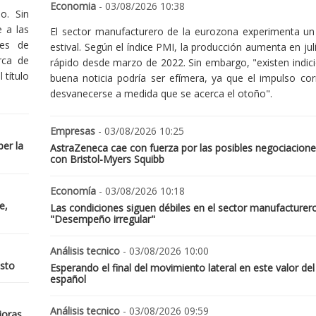
Economia
- 03/08/2026 10:38
o. Sin
 a las
El sector manufacturero de la eurozona experimenta un 
nes de
estival. Según el índice PMI, la producción aumenta en jul
rca de
rápido desde marzo de 2022. Sin embargo, "existen indic
 título
buena noticia podría ser efímera, ya que el impulso cor
desvanecerse a medida que se acerca el otoño".
Empresas
- 03/08/2026 10:25
er la
AstraZeneca cae con fuerza por las posibles negociacione
con Bristol-Myers Squibb
Economía
- 03/08/2026 10:18
e,
Las condiciones siguen débiles en el sector manufacturer
"Desempeño irregular"
Análisis tecnico
- 03/08/2026 10:00
osto
Esperando el final del movimiento lateral en este valor del
español
Análisis tecnico
- 03/08/2026 09:59
joras