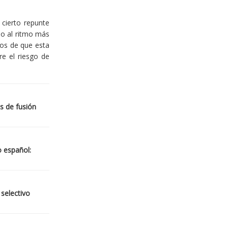
cierto repunte
io al ritmo más
ios de que esta
re el riesgo de
s de fusión
o español:
 selectivo