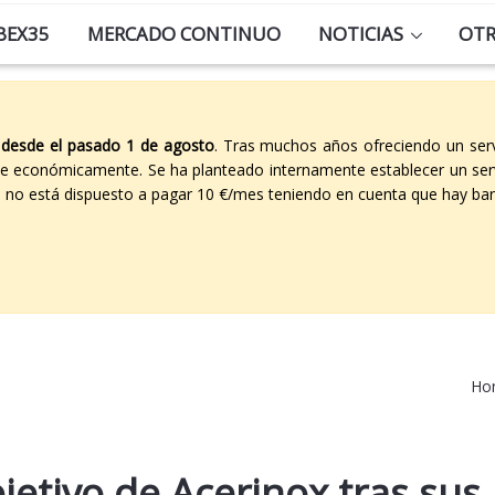
BEX35
MERCADO CONTINUO
NOTICIAS
OT
 desde el pasado 1 de agosto
. Tras muchos años ofreciendo un ser
able económicamente. Se ha planteado internamente establecer un ser
co no está dispuesto a pagar 10 €/mes teniendo en cuenta que hay ban
Ho
bjetivo de Acerinox tras sus