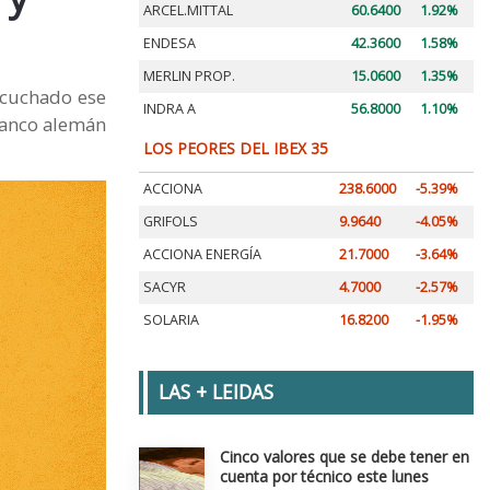
ARCEL.MITTAL
60.6400
1.92%
ENDESA
42.3600
1.58%
MERLIN PROP.
15.0600
1.35%
scuchado ese
INDRA A
56.8000
1.10%
 banco alemán
LOS PEORES DEL IBEX 35
ACCIONA
238.6000
-5.39%
GRIFOLS
9.9640
-4.05%
ACCIONA ENERGÍA
21.7000
-3.64%
SACYR
4.7000
-2.57%
SOLARIA
16.8200
-1.95%
LAS + LEIDAS
Cinco valores que se debe tener en
cuenta por técnico este lunes