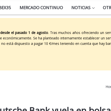
BEX35
MERCADO CONTINUO
NOTICIAS
OT
 desde el pasado 1 de agosto
. Tras muchos años ofreciendo un ser
able económicamente. Se ha planteado internamente establecer un ser
co no está dispuesto a pagar 10 €/mes teniendo en cuenta que hay ban
Ho
utsche Bank vuela en bolsa