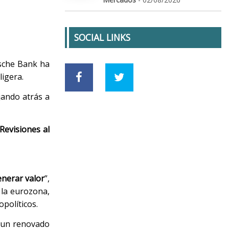
SOCIAL LINKS
tsche Bank ha
ligera.
ejando atrás a
Revisiones al
enerar valor
”,
n la eurozona,
políticos.
y un renovado