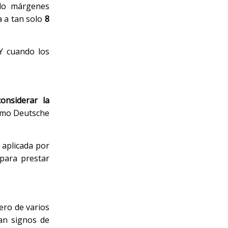
ndo márgenes
a a tan solo
8
Y cuando los
considerar la
como Deutsche
aplicada por
 para prestar
ero de varios
an signos de