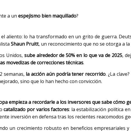
nte a un
espejismo bien maquillado
?
el aliento: lo ha transformado en un grito de guerra. Deu
lista
Shaun Pruitt
, un reconocimiento que no se otorga a la 
dos Unidos,
sube alrededor de 50% en lo que va de 2025
, d
as movedizas de correcciones técnicas
.
 52 semanas,
la acción aún podría tener recorrido
. ¿La clave?
mejorado, sino que lo han hecho con convicción.
opa empieza a recordarle a los inversores que sabe cómo g
do
catalizado por varios factores
: la estabilización política e
iente inversión en defensa tras los recientes reacomodos geo
ando un crecimiento robusto en beneficios empresariales 