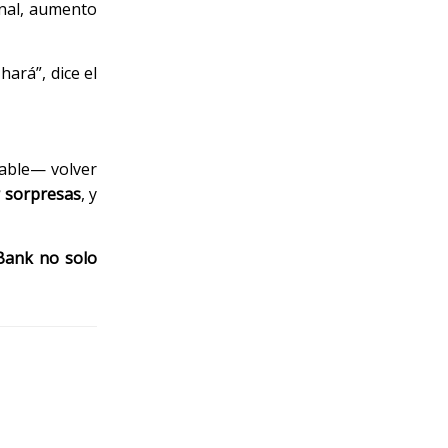
onal, aumento
ará”, dice el
table— volver
r sorpresas
, y
Bank no solo