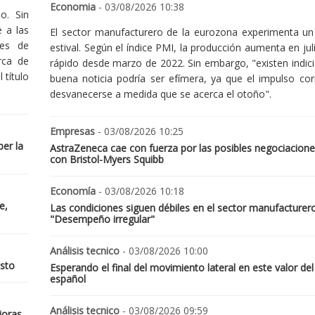
Economia
- 03/08/2026 10:38
o. Sin
 a las
El sector manufacturero de la eurozona experimenta un 
nes de
estival. Según el índice PMI, la producción aumenta en jul
rca de
rápido desde marzo de 2022. Sin embargo, "existen indic
 título
buena noticia podría ser efímera, ya que el impulso cor
desvanecerse a medida que se acerca el otoño".
Empresas
- 03/08/2026 10:25
er la
AstraZeneca cae con fuerza por las posibles negociacione
con Bristol-Myers Squibb
Economía
- 03/08/2026 10:18
e,
Las condiciones siguen débiles en el sector manufacturer
"Desempeño irregular"
Análisis tecnico
- 03/08/2026 10:00
osto
Esperando el final del movimiento lateral en este valor del
español
Análisis tecnico
- 03/08/2026 09:59
joras