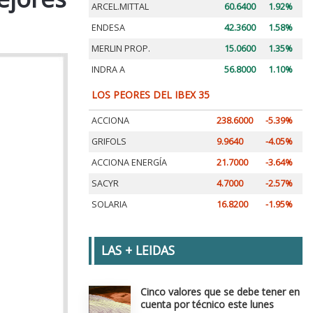
ARCEL.MITTAL
60.6400
1.92%
ENDESA
42.3600
1.58%
MERLIN PROP.
15.0600
1.35%
INDRA A
56.8000
1.10%
LOS PEORES DEL IBEX 35
ACCIONA
238.6000
-5.39%
GRIFOLS
9.9640
-4.05%
ACCIONA ENERGÍA
21.7000
-3.64%
SACYR
4.7000
-2.57%
SOLARIA
16.8200
-1.95%
LAS + LEIDAS
Cinco valores que se debe tener en
cuenta por técnico este lunes