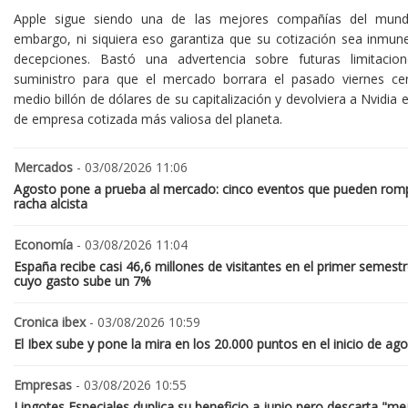
Apple sigue siendo una de las mejores compañías del mund
embargo, ni siquiera eso garantiza que su cotización sea inmune
decepciones. Bastó una advertencia sobre futuras limitacio
suministro para que el mercado borrara el pasado viernes ce
medio billón de dólares de su capitalización y devolviera a Nvidia el
de empresa cotizada más valiosa del planeta.
Mercados
- 03/08/2026 11:06
Agosto pone a prueba al mercado: cinco eventos que pueden romp
racha alcista
Economía
- 03/08/2026 11:04
España recibe casi 46,6 millones de visitantes en el primer semestr
cuyo gasto sube un 7%
Cronica ibex
- 03/08/2026 10:59
El Ibex sube y pone la mira en los 20.000 puntos en el inicio de ag
Empresas
- 03/08/2026 10:55
Lingotes Especiales duplica su beneficio a junio pero descarta "me