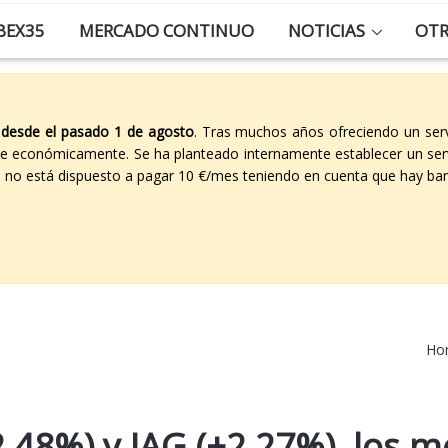
BEX35
MERCADO CONTINUO
NOTICIAS
OT
 desde el pasado 1 de agosto
. Tras muchos años ofreciendo un ser
able económicamente. Se ha planteado internamente establecer un ser
co no está dispuesto a pagar 10 €/mes teniendo en cuenta que hay ban
Ho
2,48%) y IAG (+2,27%), los m