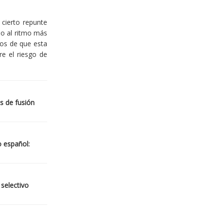
cierto repunte
io al ritmo más
ios de que esta
re el riesgo de
s de fusión
o español:
 selectivo