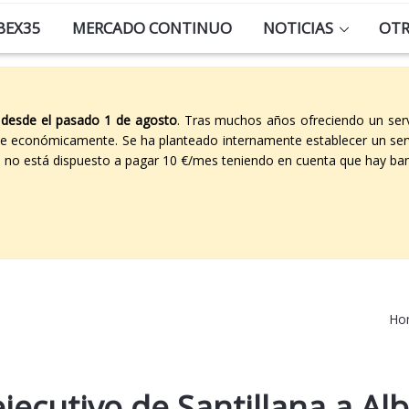
BEX35
MERCADO CONTINUO
NOTICIAS
OT
 desde el pasado 1 de agosto
. Tras muchos años ofreciendo un ser
able económicamente. Se ha planteado internamente establecer un ser
co no está dispuesto a pagar 10 €/mes teniendo en cuenta que hay ban
Ho
ecutivo de Santillana a Al