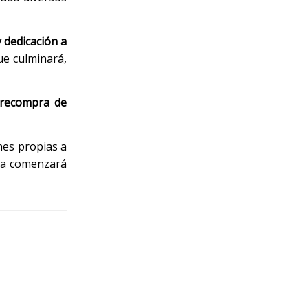
 dedicación a
ue culminará,
recompra de
es propias a
ama comenzará