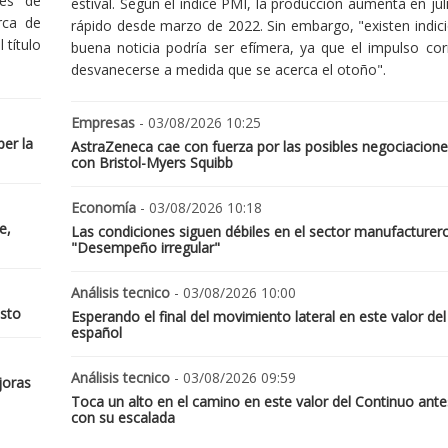
nes de
estival. Según el índice PMI, la producción aumenta en jul
rca de
rápido desde marzo de 2022. Sin embargo, "existen indic
 título
buena noticia podría ser efímera, ya que el impulso cor
desvanecerse a medida que se acerca el otoño".
Empresas
- 03/08/2026 10:25
er la
AstraZeneca cae con fuerza por las posibles negociacione
con Bristol-Myers Squibb
Economía
- 03/08/2026 10:18
e,
Las condiciones siguen débiles en el sector manufacturer
"Desempeño irregular"
Análisis tecnico
- 03/08/2026 10:00
osto
Esperando el final del movimiento lateral en este valor del
español
Análisis tecnico
- 03/08/2026 09:59
joras
Toca un alto en el camino en este valor del Continuo ante
con su escalada