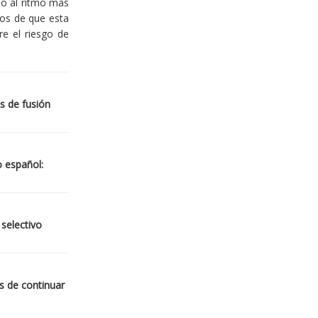
io al ritmo más
ios de que esta
re el riesgo de
s de fusión
o español:
 selectivo
s de continuar