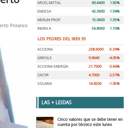
ARCEL.MITTAL
60.6400
1.92%
ENDESA
42.3600
1.58%
MERLIN PROP.
15.0600
1.35%
berto Polanco
INDRA A
56.8000
1.10%
LOS PEORES DEL IBEX 35
ACCIONA
238.6000
-5.39%
GRIFOLS
9.9640
-4.05%
ACCIONA ENERGÍA
21.7000
-3.64%
SACYR
4.7000
-2.57%
SOLARIA
16.8200
-1.95%
LAS + LEIDAS
Cinco valores que se debe tener en
cuenta por técnico este lunes