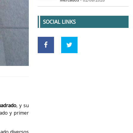
SOCIAL LINKS
uadrado
, y su
gado y primer
pado diversos