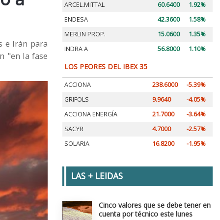
ARCEL.MITTAL
60.6400
1.92%
ENDESA
42.3600
1.58%
MERLIN PROP.
15.0600
1.35%
 e Irán para
INDRA A
56.8000
1.10%
 "en la fase
LOS PEORES DEL IBEX 35
ACCIONA
238.6000
-5.39%
GRIFOLS
9.9640
-4.05%
ACCIONA ENERGÍA
21.7000
-3.64%
SACYR
4.7000
-2.57%
SOLARIA
16.8200
-1.95%
LAS + LEIDAS
Cinco valores que se debe tener en
cuenta por técnico este lunes