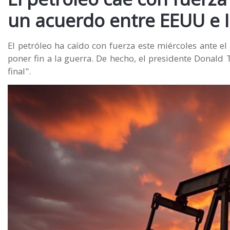
un acuerdo entre EEUU e 
El petróleo ha caído con fuerza este miércoles ante 
poner fin a la guerra. De hecho, el presidente Donald
final".