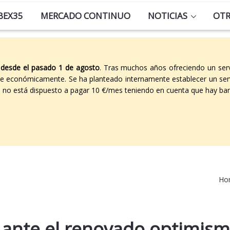
BEX35
MERCADO CONTINUO
NOTICIAS
OT
 desde el pasado 1 de agosto
. Tras muchos años ofreciendo un ser
able económicamente. Se ha planteado internamente establecer un ser
co no está dispuesto a pagar 10 €/mes teniendo en cuenta que hay ban
Ho
a ante el renovado optimism