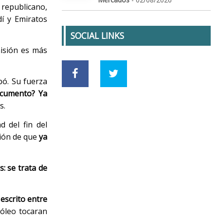
 republicano,
dí y Emiratos
SOCIAL LINKS
misión es más
bó. Su fuerza
ocumento? Ya
s.
d del fin del
ción de que
ya
: se trata de
escrito entre
róleo tocaran