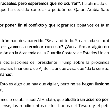
gradables, pero esperemos que no ocurran"
, ha afirmado el
ue ha decidido cancelar a petición de Qatar, Arabia Sau
or poner fin al conflicto
y que lograr los objetivos de la 
e Irán han desaparecido. "Se acabó todo. Su armada se aca
 es:
¿vamos a terminar con esto?
¿Van a firmar algún d
ación en la Academia de la Guardia Costera de Estados Unido
as declaraciones del presidente Trump sobre la proximida
análisis financiero de AJ Bell, aunque avisa que "da la sensa
emanas
".
"Esto es algo que hay que vigilar, pero
no se hagan ilusiones
s
".
 medio estatal saudí Al Hadath, que
aludía a un acuerdo por 
dense, los rendimientos de los bonos del Tesoro y el pet