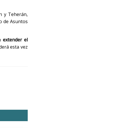
on y Teherán,
ro de Asuntos
on
extender el
derá esta vez