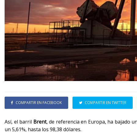
COMPARTIR EN FACEBOOK
COMPARTIR EN TWITTER
Así, el barril
Brent
, de referencia en Europa, ha bajado un
un 5,61%, hasta los 98,38 dólares.