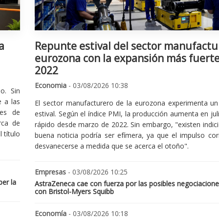
a
Repunte estival del sector manufactu
eurozona con la expansión más fuert
2022
Economia
- 03/08/2026 10:38
o. Sin
 a las
El sector manufacturero de la eurozona experimenta un 
nes de
estival. Según el índice PMI, la producción aumenta en jul
rca de
rápido desde marzo de 2022. Sin embargo, "existen indic
 título
buena noticia podría ser efímera, ya que el impulso cor
desvanecerse a medida que se acerca el otoño".
Empresas
- 03/08/2026 10:25
er la
AstraZeneca cae con fuerza por las posibles negociacione
con Bristol-Myers Squibb
Economía
- 03/08/2026 10:18