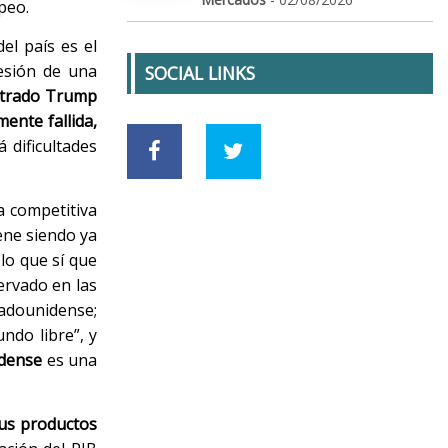
peo.
el país es el
esión de una
SOCIAL LINKS
strado Trump
mente fallida,
á dificultades
a competitiva
ene siendo ya
lo que sí que
rvado en las
tadounidense;
ndo libre”, y
idense
es una
sus productos