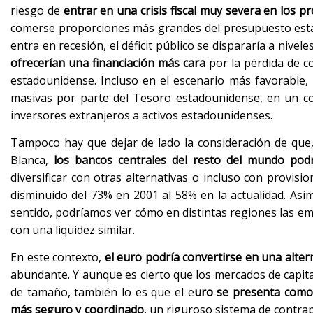
riesgo de
entrar en una crisis fiscal muy severa en los 
comerse proporciones más grandes del presupuesto estatal
entra en recesión, el déficit público se dispararía a nivel
ofrecerían una financiación más cara
por la pérdida de co
estadounidense. Incluso en el escenario más favorable,
masivas por parte del Tesoro estadounidense, en un co
inversores extranjeros a activos estadounidenses.
Tampoco hay que dejar de lado la consideración de que, a
Blanca,
los bancos centrales del resto del mundo pod
diversificar con otras alternativas o incluso con provis
disminuido del 73% en 2001 al 58% en la actualidad. Asim
sentido, podríamos ver cómo en distintas regiones las em
con una liquidez similar.
En este contexto,
el euro podría convertirse en una altern
abundante. Y aunque es cierto que los mercados de capi
de tamaño, también lo es que el e
uro se presenta como 
más seguro y coordinado
, un riguroso sistema de contrap