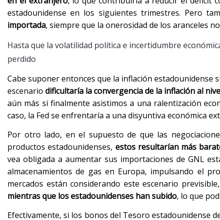
en el extranjero
, lo que contribuiría a reducir el déficit
estadounidense en los siguientes trimestres. Pero t
importada
, siempre que la onerosidad de los aranceles n
Hasta que la volatilidad política e incertidumbre económica
perdido
Cabe suponer entonces que la inflación estadounidense sub
escenario
dificultaría la convergencia de la inflación al niv
aún más si finalmente asistimos a una ralentización eco
caso, la Fed se enfrentaría a una disyuntiva económica 
Por otro lado, en el supuesto de que las negociacion
productos estadounidenses,
estos resultarían más barat
vea obligada a aumentar sus importaciones de GNL esta
almacenamientos de gas en Europa, impulsando el proce
mercados están considerando este escenario previsible
mientras que los estadounidenses han subido
, lo que po
Efectivamente, si los bonos del Tesoro estadounidense d