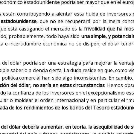
o económico estadounidense podría ser mayor que en el euro
están contribuyendo a alentar esta huida de inversores d
al estadounidense
, que no se recuperará por la mera conc
 que está castigando el mercado es la
frivolidad que ha mo
ndo, probablemente, todo haya sido
una simple, y potencial
tica e incertidumbre económica no se disipen, el dólar tendr
 del dólar podría ser una estrategia para mejorar la ventaj
ible saberlo a ciencia cierta. La duda reside en que, como vi
olítica comercial han sido algo inconsistentes. En cambio, 
ón del dólar, no sería en estas circunstancias
. Hemos obse
o la confianza de los inversores en el excepcionalismo es
uiar o moldear el orden internacional y en particular el “mu
lada de los rendimientos de los bonos del Tesoro estadoun
del dólar debería aumentar, en teoría, la asequibilidad de 