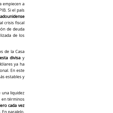
ca empiecen a
B. Si el país
tadounidense
crisis fiscal
ción de deuda
lizada de los
os de la Casa
sta divisa
y
dólares ya ha
onal. En este
ás estables y
e una liquidez
s en términos
iero cada vez
 En paralelo,