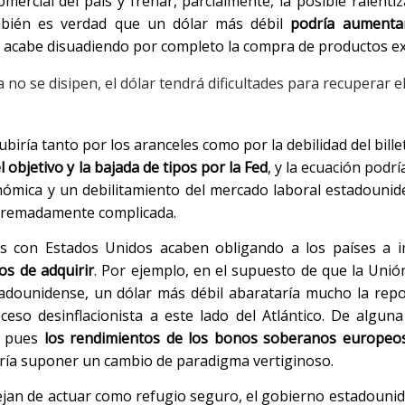
 comercial del país y frenar, parcialmente, la posible ralenti
ambién es verdad que un dólar más débil
podría aumentar
o acabe disuadiendo por completo la compra de productos ex
 no se disipen, el dólar tendrá dificultades para recuperar e
iría tanto por los aranceles como por la debilidad del billet
el objetivo y la bajada de tipos por la Fed
, y la ecuación podr
nómica y un debilitamiento del mercado laboral estadounid
extremadamente complicada.
es con Estados Unidos acaben obligando a los países a 
os de adquirir
. Por ejemplo, en el supuesto de que la Uni
dounidense, un dólar más débil abarataría mucho la repo
so desinflacionista a este lado del Atlántico. De algun
, pues
los rendimientos de los bonos soberanos europeo
dría suponer un cambio de paradigma vertiginoso.
ejan de actuar como refugio seguro, el gobierno estadounid