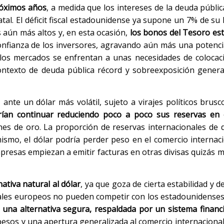
próximos años
, a medida que los intereses de la deuda públi
. El déficit fiscal estadounidense ya supone un 7% de su PI
es aún más altos y, en esta ocasión,
los bonos del Tesoro es
nfianza de los inversores, agravando aún más una potencial 
 los mercados se enfrentan a unas necesidades de coloca
ntexto de deuda pública récord y sobreexposición genera
nte un dólar más volátil, sujeto a virajes políticos brusc
rían continuar reduciendo poco a poco sus reservas en e
iones de oro. La proporción de reservas internacionales de 
ismo, el dólar podría perder peso en el comercio internaci
presas empiezan a emitir facturas en otras divisas quizás m
ativa natural al dólar
, ya que goza de cierta estabilidad y d
tales europeos no pueden competir con los estadounidense
una alternativa segura, respaldada por un sistema financ
esos y una apertura generalizada al comercio internacional.