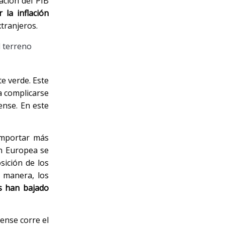
zación del PIB
 la inflación
tranjeros.
l terreno
e verde. Este
ía complicarse
ense. En este
importar más
ón Europea se
sición de los
a manera, los
s han bajado
ense corre el