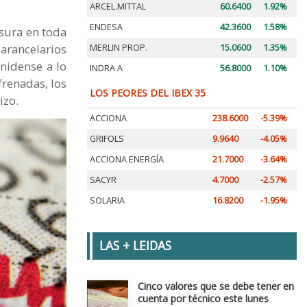
ARCEL.MITTAL
60.6400
1.92%
ENDESA
42.3600
1.58%
sura en toda
 arancelarios
MERLIN PROP.
15.0600
1.35%
nidense a lo
INDRA A
56.8000
1.10%
frenadas, los
LOS PEORES DEL IBEX 35
izo.
ACCIONA
238.6000
-5.39%
GRIFOLS
9.9640
-4.05%
ACCIONA ENERGÍA
21.7000
-3.64%
SACYR
4.7000
-2.57%
SOLARIA
16.8200
-1.95%
LAS + LEIDAS
Cinco valores que se debe tener en
cuenta por técnico este lunes