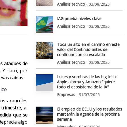
Análisis tecnico
- 03/08/2026
IAG prueba niveles clave
Análisis tecnico
- 03/08/2026
Toca un alto en el camino en este
valor del Continuo antes de
continuar con su escalada
Análisis tecnico
- 03/08/2026
es ataques de
. Y claro, por
Luces y sombras de las big tech:
evas caídas.
Apple alarma y Amazon "quiere
todo el ecosistema de la IA"
uizo
Empresas
- 31/07/2026
los aranceles
 trimestre
, al
El empleo de EEUU y los resultados
marcarán la agenda de la próxima
edida que se
semana
deprecia algo
Mercados
- 02/08/2026