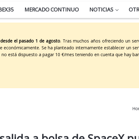
BEX35
MERCADO CONTINUO
NOTICIAS
OT
 desde el pasado 1 de agosto
. Tras muchos años ofreciendo un ser
able económicamente. Se ha planteado internamente establecer un ser
co no está dispuesto a pagar 10 €/mes teniendo en cuenta que hay ban
Ho
salida a bolsa de SpaceX p