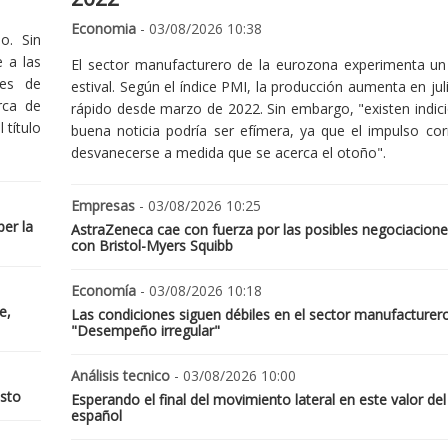
Economia
- 03/08/2026 10:38
o. Sin
 a las
El sector manufacturero de la eurozona experimenta un 
nes de
estival. Según el índice PMI, la producción aumenta en jul
rca de
rápido desde marzo de 2022. Sin embargo, "existen indic
 título
buena noticia podría ser efímera, ya que el impulso cor
desvanecerse a medida que se acerca el otoño".
Empresas
- 03/08/2026 10:25
er la
AstraZeneca cae con fuerza por las posibles negociacione
con Bristol-Myers Squibb
Economía
- 03/08/2026 10:18
e,
Las condiciones siguen débiles en el sector manufacturer
"Desempeño irregular"
Análisis tecnico
- 03/08/2026 10:00
osto
Esperando el final del movimiento lateral en este valor del
español