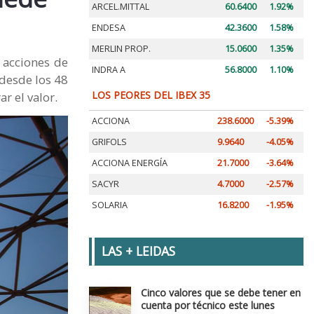
ARCEL.MITTAL
60.6400
1.92%
ENDESA
42.3600
1.58%
MERLIN PROP.
15.0600
1.35%
 acciones de
INDRA A
56.8000
1.10%
 desde los 48
LOS PEORES DEL IBEX 35
r el valor.
ACCIONA
238.6000
-5.39%
GRIFOLS
9.9640
-4.05%
ACCIONA ENERGÍA
21.7000
-3.64%
SACYR
4.7000
-2.57%
SOLARIA
16.8200
-1.95%
LAS + LEIDAS
Cinco valores que se debe tener en
cuenta por técnico este lunes