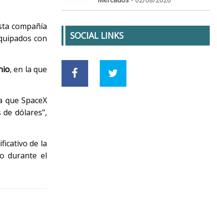
esta compañía
SOCIAL LINKS
equipados con
nio
, en la que
da que SpaceX
 de dólares",
icativo de la
to durante el