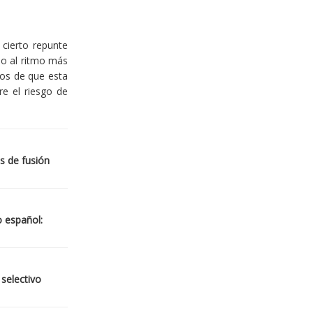
cierto repunte
io al ritmo más
ios de que esta
re el riesgo de
s de fusión
o español:
 selectivo