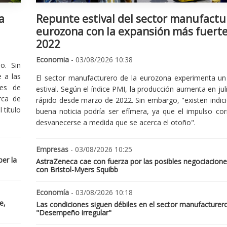
a
Repunte estival del sector manufactu
eurozona con la expansión más fuert
2022
Economia
- 03/08/2026 10:38
o. Sin
 a las
El sector manufacturero de la eurozona experimenta un 
nes de
estival. Según el índice PMI, la producción aumenta en jul
rca de
rápido desde marzo de 2022. Sin embargo, "existen indic
 título
buena noticia podría ser efímera, ya que el impulso cor
desvanecerse a medida que se acerca el otoño".
Empresas
- 03/08/2026 10:25
er la
AstraZeneca cae con fuerza por las posibles negociacione
con Bristol-Myers Squibb
Economía
- 03/08/2026 10:18
e,
Las condiciones siguen débiles en el sector manufacturer
"Desempeño irregular"