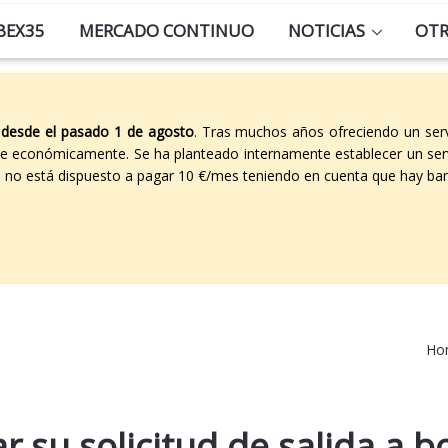
BEX35
MERCADO CONTINUO
NOTICIAS
OT
 desde el pasado 1 de agosto
. Tras muchos años ofreciendo un ser
able económicamente. Se ha planteado internamente establecer un ser
co no está dispuesto a pagar 10 €/mes teniendo en cuenta que hay ban
Ho
 su solicitud de salida a b