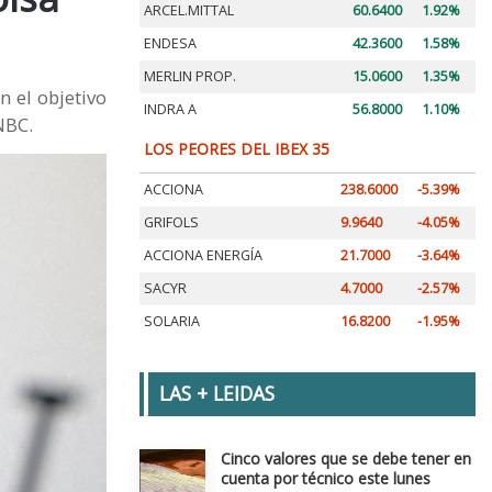
ARCEL.MITTAL
60.6400
1.92%
ENDESA
42.3600
1.58%
MERLIN PROP.
15.0600
1.35%
n el objetivo
INDRA A
56.8000
1.10%
NBC.
LOS PEORES DEL IBEX 35
ACCIONA
238.6000
-5.39%
GRIFOLS
9.9640
-4.05%
ACCIONA ENERGÍA
21.7000
-3.64%
SACYR
4.7000
-2.57%
SOLARIA
16.8200
-1.95%
LAS + LEIDAS
Cinco valores que se debe tener en
cuenta por técnico este lunes