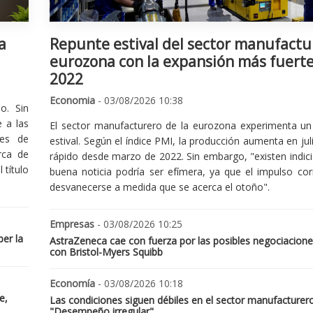
a
Repunte estival del sector manufactu
eurozona con la expansión más fuert
2022
Economia
- 03/08/2026 10:38
o. Sin
 a las
El sector manufacturero de la eurozona experimenta un 
nes de
estival. Según el índice PMI, la producción aumenta en jul
rca de
rápido desde marzo de 2022. Sin embargo, "existen indic
 título
buena noticia podría ser efímera, ya que el impulso cor
desvanecerse a medida que se acerca el otoño".
Empresas
- 03/08/2026 10:25
er la
AstraZeneca cae con fuerza por las posibles negociacione
con Bristol-Myers Squibb
Economía
- 03/08/2026 10:18
e,
Las condiciones siguen débiles en el sector manufacturer
"Desempeño irregular"