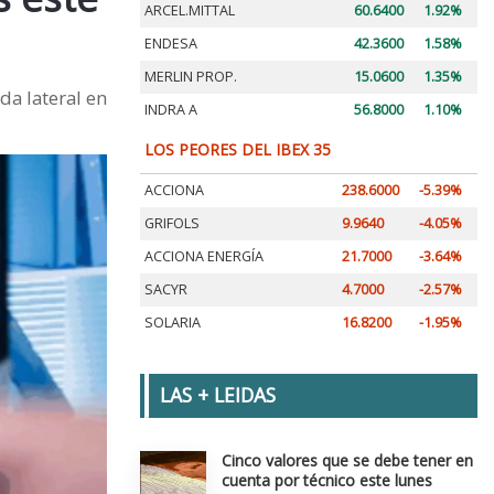
ARCEL.MITTAL
60.6400
1.92%
ENDESA
42.3600
1.58%
MERLIN PROP.
15.0600
1.35%
da lateral en
INDRA A
56.8000
1.10%
LOS PEORES DEL IBEX 35
ACCIONA
238.6000
-5.39%
GRIFOLS
9.9640
-4.05%
ACCIONA ENERGÍA
21.7000
-3.64%
SACYR
4.7000
-2.57%
SOLARIA
16.8200
-1.95%
LAS + LEIDAS
Cinco valores que se debe tener en
cuenta por técnico este lunes