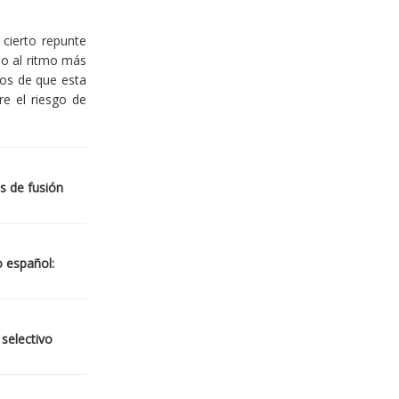
cierto repunte
io al ritmo más
ios de que esta
re el riesgo de
s de fusión
o español:
 selectivo