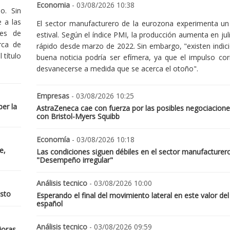
Economia
- 03/08/2026 10:38
o. Sin
 a las
El sector manufacturero de la eurozona experimenta un 
nes de
estival. Según el índice PMI, la producción aumenta en jul
rca de
rápido desde marzo de 2022. Sin embargo, "existen indic
 título
buena noticia podría ser efímera, ya que el impulso cor
desvanecerse a medida que se acerca el otoño".
Empresas
- 03/08/2026 10:25
er la
AstraZeneca cae con fuerza por las posibles negociacione
con Bristol-Myers Squibb
Economía
- 03/08/2026 10:18
e,
Las condiciones siguen débiles en el sector manufacturer
"Desempeño irregular"
Análisis tecnico
- 03/08/2026 10:00
osto
Esperando el final del movimiento lateral en este valor del
español
Análisis tecnico
- 03/08/2026 09:59
joras