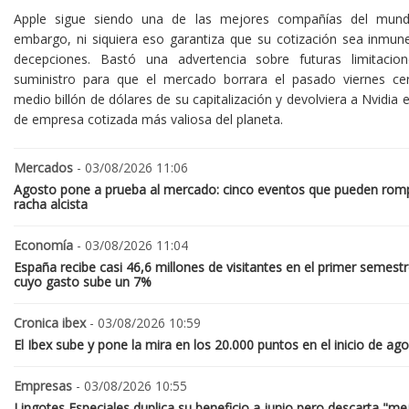
Apple sigue siendo una de las mejores compañías del mund
embargo, ni siquiera eso garantiza que su cotización sea inmune
decepciones. Bastó una advertencia sobre futuras limitacio
suministro para que el mercado borrara el pasado viernes ce
medio billón de dólares de su capitalización y devolviera a Nvidia el
de empresa cotizada más valiosa del planeta.
Mercados
- 03/08/2026 11:06
Agosto pone a prueba al mercado: cinco eventos que pueden romp
racha alcista
Economía
- 03/08/2026 11:04
España recibe casi 46,6 millones de visitantes en el primer semestr
cuyo gasto sube un 7%
Cronica ibex
- 03/08/2026 10:59
El Ibex sube y pone la mira en los 20.000 puntos en el inicio de ag
Empresas
- 03/08/2026 10:55
Lingotes Especiales duplica su beneficio a junio pero descarta "me