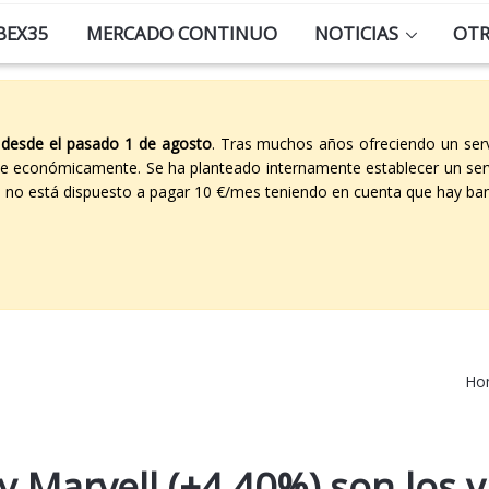
BEX35
MERCADO CONTINUO
NOTICIAS
OT
 desde el pasado 1 de agosto
. Tras muchos años ofreciendo un ser
able económicamente. Se ha planteado internamente establecer un ser
co no está dispuesto a pagar 10 €/mes teniendo en cuenta que hay ban
Ho
 Marvell (+4,40%) son los v