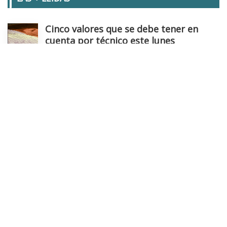
Cinco valores que se debe tener en
cuenta por técnico este lunes
Análisis tecnico
- 03/08/2026
IAG prueba niveles clave
Análisis tecnico
- 03/08/2026
Toca un alto en el camino en este valor
del Continuo antes de continuar con su
escalada
Análisis tecnico
- 03/08/2026
Luces y sombras de las big tech: Apple
alarma y Amazon "quiere todo el
ecosistema de la IA"