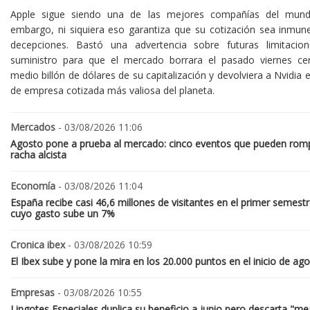
Apple sigue siendo una de las mejores compañías del mund
embargo, ni siquiera eso garantiza que su cotización sea inmune
decepciones. Bastó una advertencia sobre futuras limitacio
suministro para que el mercado borrara el pasado viernes ce
medio billón de dólares de su capitalización y devolviera a Nvidia el
de empresa cotizada más valiosa del planeta.
Mercados
- 03/08/2026 11:06
Agosto pone a prueba al mercado: cinco eventos que pueden romp
racha alcista
Economía
- 03/08/2026 11:04
España recibe casi 46,6 millones de visitantes en el primer semestr
cuyo gasto sube un 7%
Cronica ibex
- 03/08/2026 10:59
El Ibex sube y pone la mira en los 20.000 puntos en el inicio de ag
Empresas
- 03/08/2026 10:55
Lingotes Especiales duplica su beneficio a junio pero descarta "me