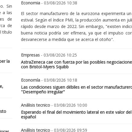
Economia
- 03/08/2026 10:38
o. Sin
 a las
El sector manufacturero de la eurozona experimenta un 
nes de
estival. Según el índice PMI, la producción aumenta en jul
rca de
rápido desde marzo de 2022. Sin embargo, "existen indic
 título
buena noticia podría ser efímera, ya que el impulso cor
desvanecerse a medida que se acerca el otoño".
Empresas
- 03/08/2026 10:25
er la
AstraZeneca cae con fuerza por las posibles negociacione
con Bristol-Myers Squibb
Economía
- 03/08/2026 10:18
e,
Las condiciones siguen débiles en el sector manufacturer
"Desempeño irregular"
Análisis tecnico
- 03/08/2026 10:00
osto
Esperando el final del movimiento lateral en este valor del
español
Análisis tecnico
- 03/08/2026 09:59
joras