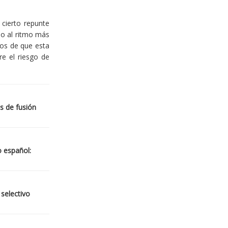
cierto repunte
io al ritmo más
ios de que esta
re el riesgo de
s de fusión
o español:
 selectivo