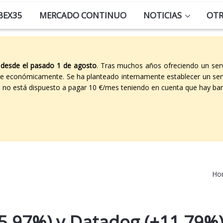
BEX35
MERCADO CONTINUO
NOTICIAS
OT
 desde el pasado 1 de agosto
. Tras muchos años ofreciendo un ser
able económicamente. Se ha planteado internamente establecer un ser
co no está dispuesto a pagar 10 €/mes teniendo en cuenta que hay ban
Ho
5,97%) y Datadog (+11,79%)