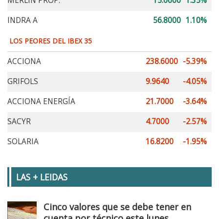
MERLIN PROP.
15.0600
1.35%
INDRA A
56.8000
1.10%
LOS PEORES DEL IBEX 35
ACCIONA
238.6000
-5.39%
GRIFOLS
9.9640
-4.05%
ACCIONA ENERGÍA
21.7000
-3.64%
SACYR
4.7000
-2.57%
SOLARIA
16.8200
-1.95%
LAS + LEIDAS
Cinco valores que se debe tener en
cuenta por técnico este lunes