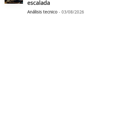
escalada
Análisis tecnico
- 03/08/2026
Luces y sombras de las big tech: Apple
alarma y Amazon "quiere todo el
ecosistema de la IA"
Empresas
- 31/07/2026
El empleo de EEUU y los resultados
marcarán la agenda de la próxima
semana
Mercados
- 02/08/2026