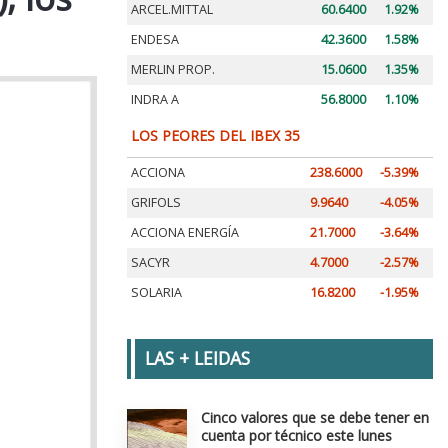
ARCEL.MITTAL
60.6400
1.92%
ENDESA
42.3600
1.58%
MERLIN PROP.
15.0600
1.35%
INDRA A
56.8000
1.10%
LOS PEORES DEL IBEX 35
ACCIONA
238.6000
-5.39%
GRIFOLS
9.9640
-4.05%
ACCIONA ENERGÍA
21.7000
-3.64%
SACYR
4.7000
-2.57%
SOLARIA
16.8200
-1.95%
LAS + LEIDAS
Cinco valores que se debe tener en
cuenta por técnico este lunes