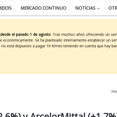
BEX35
MERCADO CONTINUO
NOTICIAS
OT
 desde el pasado 1 de agosto
. Tras muchos años ofreciendo un ser
able económicamente. Se ha planteado internamente establecer un ser
co no está dispuesto a pagar 10 €/mes teniendo en cuenta que hay ban
Ho
2,6%) y ArcelorMittal (+1,7%)