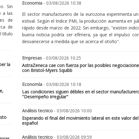
Economia
- 03/08/2026 10:38
o. Sin
 a las
El sector manufacturero de la eurozona experimenta un 
nes de
estival. Según el índice PMI, la producción aumenta en jul
rca de
rápido desde marzo de 2022. Sin embargo, "existen indic
 título
buena noticia podría ser efímera, ya que el impulso cor
desvanecerse a medida que se acerca el otoño".
Empresas
- 03/08/2026 10:25
er la
AstraZeneca cae con fuerza por las posibles negociacione
con Bristol-Myers Squibb
Economía
- 03/08/2026 10:18
e,
Las condiciones siguen débiles en el sector manufacturer
"Desempeño irregular"
Análisis tecnico
- 03/08/2026 10:00
osto
Esperando el final del movimiento lateral en este valor del
español
Análisis tecnico
- 03/08/2026 09:59
joras