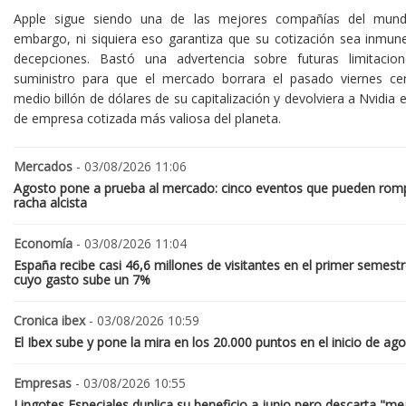
Apple sigue siendo una de las mejores compañías del mund
embargo, ni siquiera eso garantiza que su cotización sea inmune
decepciones. Bastó una advertencia sobre futuras limitacio
suministro para que el mercado borrara el pasado viernes ce
medio billón de dólares de su capitalización y devolviera a Nvidia el
de empresa cotizada más valiosa del planeta.
Mercados
- 03/08/2026 11:06
Agosto pone a prueba al mercado: cinco eventos que pueden romp
racha alcista
Economía
- 03/08/2026 11:04
España recibe casi 46,6 millones de visitantes en el primer semestr
cuyo gasto sube un 7%
Cronica ibex
- 03/08/2026 10:59
El Ibex sube y pone la mira en los 20.000 puntos en el inicio de ag
Empresas
- 03/08/2026 10:55
Lingotes Especiales duplica su beneficio a junio pero descarta "me