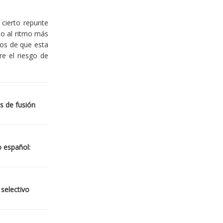
cierto repunte
io al ritmo más
ios de que esta
re el riesgo de
s de fusión
o español:
 selectivo