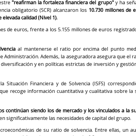
estre
"reafirman la fortaleza financiera del grupo"
y ha seña
encia obligatorio (SCR) alcanzaron los
10.730 millones de 
elevada calidad (Nivel 1).
ones de euros, frente a los 5.155 millones de euros registrad
lvencia
al mantenerse el ratio por encima del punto med
 de Administración. Además, la aseguradora asegura que el r
iversificación y en políticas estrictas de inversión y gestió
 Situación Financiera y de Solvencia (ISFS) correspondi
ue recoge información cuantitativa y cualitativa sobre la s
gos continúan siendo los de mercado y los vinculados a la s
n significativamente las necesidades de capital del grupo.
acroeconómicas de su ratio de solvencia. Entre ellas, un 