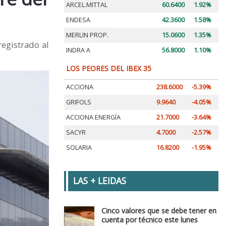
ARCEL.MITTAL
60.6400
1.92%
ENDESA
42.3600
1.58%
MERLIN PROP.
15.0600
1.35%
registrado al
INDRA A
56.8000
1.10%
LOS PEORES DEL IBEX 35
ACCIONA
238.6000
-5.39%
GRIFOLS
9.9640
-4.05%
ACCIONA ENERGÍA
21.7000
-3.64%
SACYR
4.7000
-2.57%
SOLARIA
16.8200
-1.95%
LAS + LEIDAS
Cinco valores que se debe tener en
cuenta por técnico este lunes