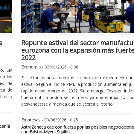
a
Repunte estival del sector manufactu
eurozona con la expansión más fuert
2022
Economia
- 03/08/2026 10:38
o. Sin
 a las
El sector manufacturero de la eurozona experimenta un 
nes de
estival. Según el índice PMI, la producción aumenta en jul
rca de
rápido desde marzo de 2022. Sin embargo, "existen indic
 título
buena noticia podría ser efímera, ya que el impulso cor
desvanecerse a medida que se acerca el otoño".
Empresas
- 03/08/2026 10:25
er la
AstraZeneca cae con fuerza por las posibles negociacione
con Bristol-Myers Squibb