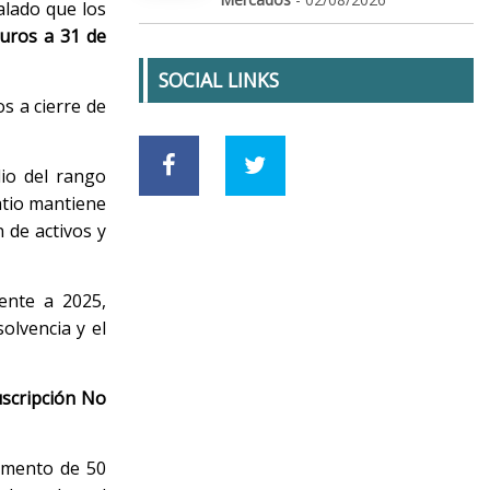
lado que los
euros a 31 de
SOCIAL LINKS
os a cierre de
io del rango
atio mantiene
n de activos y
ente a 2025,
olvencia y el
uscripción No
aumento de 50