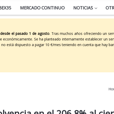
BEX35
MERCADO CONTINUO
NOTICIAS
OT
 desde el pasado 1 de agosto
. Tras muchos años ofreciendo un ser
able económicamente. Se ha planteado internamente establecer un ser
co no está dispuesto a pagar 10 €/mes teniendo en cuenta que hay ban
Ho
lvencia en el 206,8% al cier