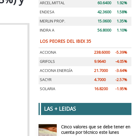
ARCEL.MITTAL
60.6400
1.92%
ENDESA
42.3600
1.58%
MERLIN PROP.
15.0600
1.35%
INDRA A
56.8000
1.10%
LOS PEORES DEL IBEX 35
ACCIONA
238.6000
-5.39%
GRIFOLS
9.9640
-4.05%
ACCIONA ENERGÍA
21.7000
-3.64%
SACYR
4.7000
-2.57%
SOLARIA
16.8200
-1.95%
LAS + LEIDAS
Cinco valores que se debe tener en
cuenta por técnico este lunes