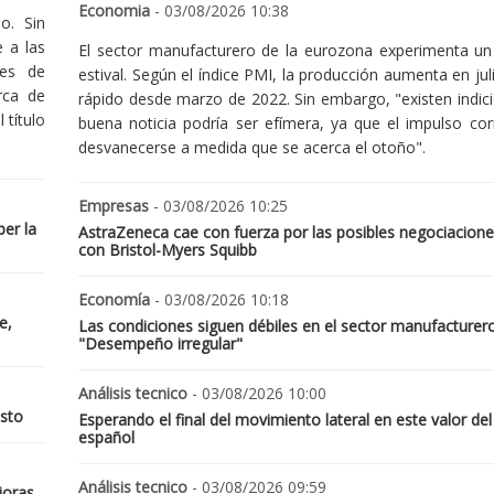
Economia
- 03/08/2026 10:38
o. Sin
 a las
El sector manufacturero de la eurozona experimenta un 
nes de
estival. Según el índice PMI, la producción aumenta en jul
rca de
rápido desde marzo de 2022. Sin embargo, "existen indic
 título
buena noticia podría ser efímera, ya que el impulso cor
desvanecerse a medida que se acerca el otoño".
Empresas
- 03/08/2026 10:25
er la
AstraZeneca cae con fuerza por las posibles negociacione
con Bristol-Myers Squibb
Economía
- 03/08/2026 10:18
e,
Las condiciones siguen débiles en el sector manufacturer
"Desempeño irregular"
Análisis tecnico
- 03/08/2026 10:00
osto
Esperando el final del movimiento lateral en este valor del
español
Análisis tecnico
- 03/08/2026 09:59
joras