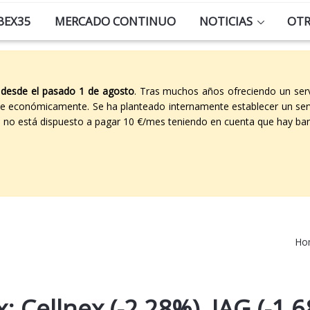
BEX35
MERCADO CONTINUO
NOTICIAS
OT
 desde el pasado 1 de agosto
. Tras muchos años ofreciendo un ser
able económicamente. Se ha planteado internamente establecer un ser
co no está dispuesto a pagar 10 €/mes teniendo en cuenta que hay ban
Ho
: Cellnex (-2,28%), IAG (-1,