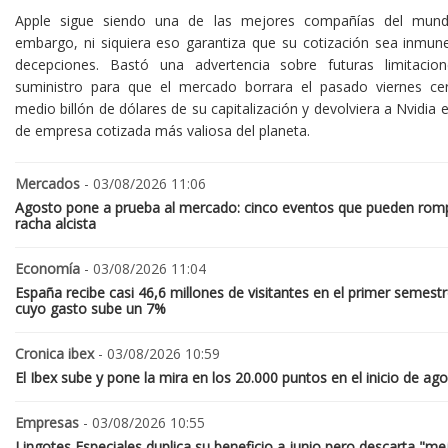
Apple sigue siendo una de las mejores compañías del mund
embargo, ni siquiera eso garantiza que su cotización sea inmune
decepciones. Bastó una advertencia sobre futuras limitacio
suministro para que el mercado borrara el pasado viernes ce
medio billón de dólares de su capitalización y devolviera a Nvidia el
de empresa cotizada más valiosa del planeta.
Mercados
- 03/08/2026 11:06
Agosto pone a prueba al mercado: cinco eventos que pueden romp
racha alcista
Economía
- 03/08/2026 11:04
España recibe casi 46,6 millones de visitantes en el primer semestr
cuyo gasto sube un 7%
Cronica ibex
- 03/08/2026 10:59
El Ibex sube y pone la mira en los 20.000 puntos en el inicio de ag
Empresas
- 03/08/2026 10:55
Lingotes Especiales duplica su beneficio a junio pero descarta "me