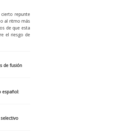
cierto repunte
io al ritmo más
ios de que esta
re el riesgo de
s de fusión
o español:
 selectivo