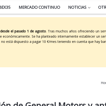
BEX35
MERCADO CONTINUO
NOTICIAS
OT
 desde el pasado 1 de agosto
. Tras muchos años ofreciendo un ser
able económicamente. Se ha planteado internamente establecer un ser
co no está dispuesto a pagar 10 €/mes teniendo en cuenta que hay ban
Ho
ión de General Motors y ant