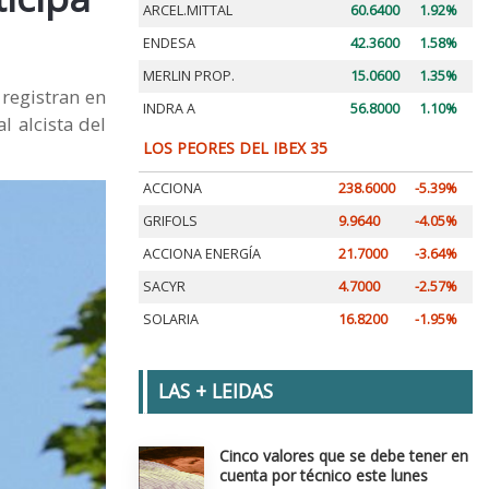
ARCEL.MITTAL
60.6400
1.92%
ENDESA
42.3600
1.58%
MERLIN PROP.
15.0600
1.35%
registran en
INDRA A
56.8000
1.10%
l alcista del
LOS PEORES DEL IBEX 35
ACCIONA
238.6000
-5.39%
GRIFOLS
9.9640
-4.05%
ACCIONA ENERGÍA
21.7000
-3.64%
SACYR
4.7000
-2.57%
SOLARIA
16.8200
-1.95%
LAS + LEIDAS
Cinco valores que se debe tener en
cuenta por técnico este lunes