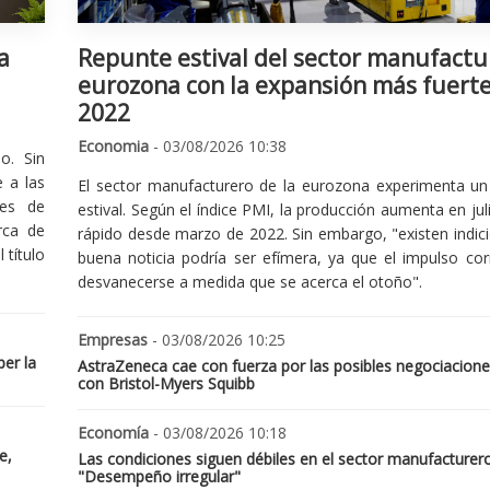
a
Repunte estival del sector manufactu
eurozona con la expansión más fuert
2022
Economia
- 03/08/2026 10:38
o. Sin
 a las
El sector manufacturero de la eurozona experimenta un 
nes de
estival. Según el índice PMI, la producción aumenta en jul
rca de
rápido desde marzo de 2022. Sin embargo, "existen indic
 título
buena noticia podría ser efímera, ya que el impulso cor
desvanecerse a medida que se acerca el otoño".
Empresas
- 03/08/2026 10:25
er la
AstraZeneca cae con fuerza por las posibles negociacione
con Bristol-Myers Squibb
Economía
- 03/08/2026 10:18
e,
Las condiciones siguen débiles en el sector manufacturer
"Desempeño irregular"