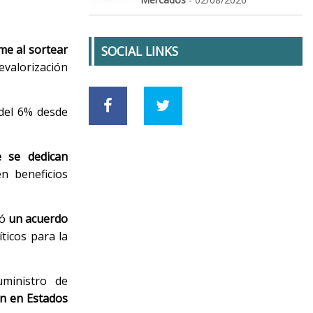
me al sortear
SOCIAL LINKS
evalorización
 del 6% desde
 se dedican
n beneficios
zó
un acuerdo
ticos para la
uministro de
ón en Estados