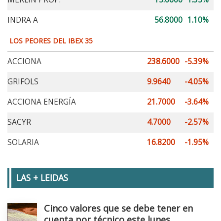
INDRA A
56.8000
1.10%
LOS PEORES DEL IBEX 35
ACCIONA
238.6000
-5.39%
GRIFOLS
9.9640
-4.05%
ACCIONA ENERGÍA
21.7000
-3.64%
SACYR
4.7000
-2.57%
SOLARIA
16.8200
-1.95%
LAS + LEIDAS
Cinco valores que se debe tener en
cuenta por técnico este lunes