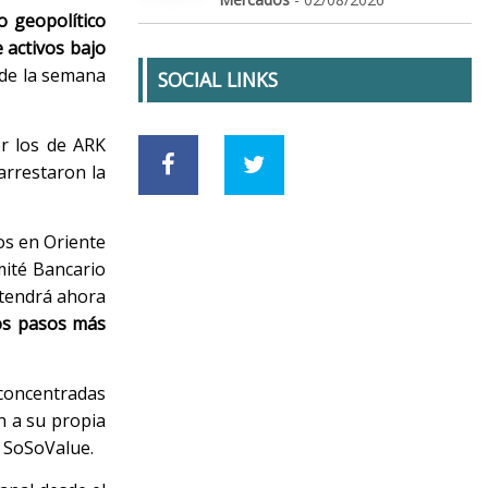
o geopolítico
e activos bajo
 de la semana
SOCIAL LINKS
or los de ARK
arrestaron la
os en Oriente
mité Bancario
 tendrá ahora
os pasos más
 concentradas
n a su propia
e SoSoValue.