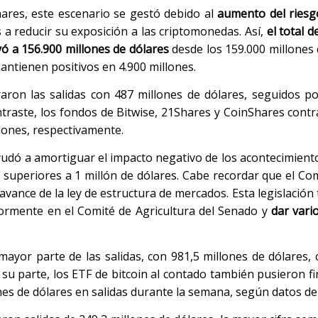
ares, este escenario se gestó debido al
aumento del riesg
es a reducir su exposición a las criptomonedas. Así,
el total d
yó a 156.900 millones de dólares
desde los 159.000 millones
mantienen positivos en 4.900 millones.
raron las salidas con 487 millones de dólares, seguidos p
ontraste, los fondos de Bitwise, 21Shares y CoinShares contr
llones, respectivamente.
udó a amortiguar el impacto negativo de los acontecimient
 superiores a 1 millón de dólares. Cabe recordar que el Co
vance de la ley de estructura de mercados. Esta legislación
ormente en el Comité de Agricultura del Senado y
dar vari
mayor parte de las salidas, con 981,5 millones de dólares,
su parte, los ETF de bitcoin al contado también pusieron fi
nes de dólares en salidas durante la semana, según datos d