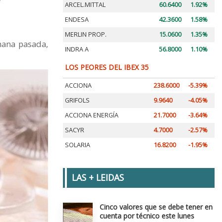
ARCEL.MITTAL
60.6400
1.92%
ENDESA
42.3600
1.58%
MERLIN PROP.
15.0600
1.35%
mana pasada,
INDRA A
56.8000
1.10%
LOS PEORES DEL IBEX 35
ACCIONA
238.6000
-5.39%
GRIFOLS
9.9640
-4.05%
ACCIONA ENERGÍA
21.7000
-3.64%
SACYR
4.7000
-2.57%
SOLARIA
16.8200
-1.95%
LAS + LEIDAS
Cinco valores que se debe tener en
cuenta por técnico este lunes