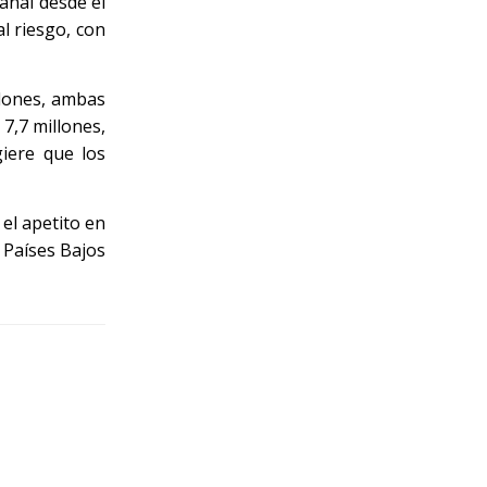
anal desde el
l riesgo, con
llones, ambas
7,7 millones,
giere que los
 el apetito en
 Países Bajos