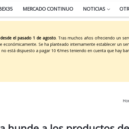
BEX35
MERCADO CONTINUO
NOTICIAS
OT
 desde el pasado 1 de agosto
. Tras muchos años ofreciendo un ser
able económicamente. Se ha planteado internamente establecer un ser
co no está dispuesto a pagar 10 €/mes teniendo en cuenta que hay ban
Ho
ca hunde a los productos d