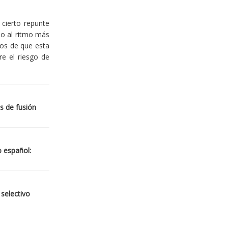
cierto repunte
io al ritmo más
ios de que esta
re el riesgo de
s de fusión
o español:
 selectivo