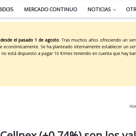
BEX35
MERCADO CONTINUO
NOTICIAS
OT
 desde el pasado 1 de agosto
. Tras muchos años ofreciendo un ser
able económicamente. Se ha planteado internamente establecer un ser
co no está dispuesto a pagar 10 €/mes teniendo en cuenta que hay ban
Ho
 Cellnex (+0,74%) son los va