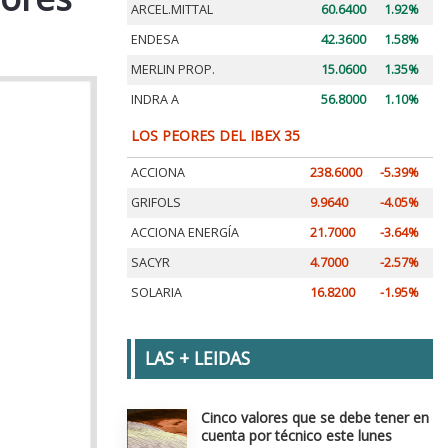
ARCEL.MITTAL
60.6400
1.92%
ENDESA
42.3600
1.58%
MERLIN PROP.
15.0600
1.35%
INDRA A
56.8000
1.10%
LOS PEORES DEL IBEX 35
ACCIONA
238.6000
-5.39%
GRIFOLS
9.9640
-4.05%
ACCIONA ENERGÍA
21.7000
-3.64%
SACYR
4.7000
-2.57%
SOLARIA
16.8200
-1.95%
LAS + LEIDAS
Cinco valores que se debe tener en
cuenta por técnico este lunes