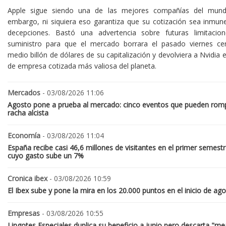
Apple sigue siendo una de las mejores compañías del mund
embargo, ni siquiera eso garantiza que su cotización sea inmune
decepciones. Bastó una advertencia sobre futuras limitacio
suministro para que el mercado borrara el pasado viernes ce
medio billón de dólares de su capitalización y devolviera a Nvidia el
de empresa cotizada más valiosa del planeta.
Mercados
- 03/08/2026 11:06
Agosto pone a prueba al mercado: cinco eventos que pueden romp
racha alcista
Economía
- 03/08/2026 11:04
España recibe casi 46,6 millones de visitantes en el primer semestr
cuyo gasto sube un 7%
Cronica ibex
- 03/08/2026 10:59
El Ibex sube y pone la mira en los 20.000 puntos en el inicio de ag
Empresas
- 03/08/2026 10:55
Lingotes Especiales duplica su beneficio a junio pero descarta "me