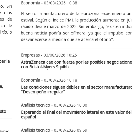
Economia
- 03/08/2026 10:38
o. Sin
 a las
El sector manufacturero de la eurozona experimenta un 
nes de
estival. Según el índice PMI, la producción aumenta en jul
rca de
rápido desde marzo de 2022. Sin embargo, "existen indic
 título
buena noticia podría ser efímera, ya que el impulso cor
desvanecerse a medida que se acerca el otoño".
Empresas
- 03/08/2026 10:25
er la
AstraZeneca cae con fuerza por las posibles negociacione
con Bristol-Myers Squibb
Economía
- 03/08/2026 10:18
e,
Las condiciones siguen débiles en el sector manufacturer
"Desempeño irregular"
Análisis tecnico
- 03/08/2026 10:00
osto
Esperando el final del movimiento lateral en este valor del
español
Análisis tecnico
- 03/08/2026 09:59
joras