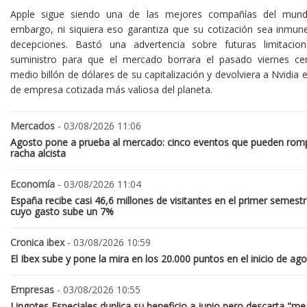
Apple sigue siendo una de las mejores compañías del mund
embargo, ni siquiera eso garantiza que su cotización sea inmune
decepciones. Bastó una advertencia sobre futuras limitacio
suministro para que el mercado borrara el pasado viernes ce
medio billón de dólares de su capitalización y devolviera a Nvidia el
de empresa cotizada más valiosa del planeta.
Mercados
- 03/08/2026 11:06
Agosto pone a prueba al mercado: cinco eventos que pueden romp
racha alcista
Economía
- 03/08/2026 11:04
España recibe casi 46,6 millones de visitantes en el primer semestr
cuyo gasto sube un 7%
Cronica ibex
- 03/08/2026 10:59
El Ibex sube y pone la mira en los 20.000 puntos en el inicio de ag
Empresas
- 03/08/2026 10:55
Lingotes Especiales duplica su beneficio a junio pero descarta "me