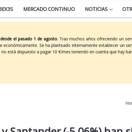
BEX35
MERCADO CONTINUO
NOTICIAS
OT
 desde el pasado 1 de agosto
. Tras muchos años ofreciendo un ser
able económicamente. Se ha planteado internamente establecer un ser
co no está dispuesto a pagar 10 €/mes teniendo en cuenta que hay ban
Ho
 y Santander (-5,06%) han s