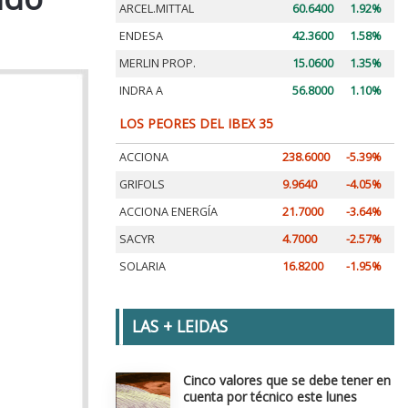
ARCEL.MITTAL
60.6400
1.92%
ENDESA
42.3600
1.58%
MERLIN PROP.
15.0600
1.35%
INDRA A
56.8000
1.10%
LOS PEORES DEL IBEX 35
ACCIONA
238.6000
-5.39%
GRIFOLS
9.9640
-4.05%
ACCIONA ENERGÍA
21.7000
-3.64%
SACYR
4.7000
-2.57%
SOLARIA
16.8200
-1.95%
LAS + LEIDAS
Cinco valores que se debe tener en
cuenta por técnico este lunes