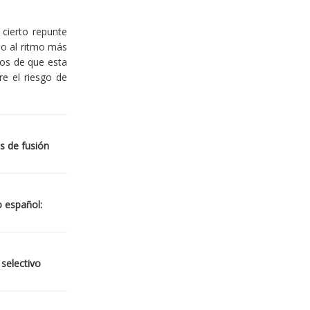
cierto repunte
io al ritmo más
ios de que esta
re el riesgo de
s de fusión
o español:
 selectivo