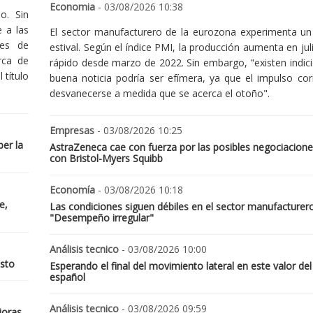
Economia
- 03/08/2026 10:38
o. Sin
 a las
El sector manufacturero de la eurozona experimenta un 
nes de
estival. Según el índice PMI, la producción aumenta en jul
rca de
rápido desde marzo de 2022. Sin embargo, "existen indic
 título
buena noticia podría ser efímera, ya que el impulso cor
desvanecerse a medida que se acerca el otoño".
Empresas
- 03/08/2026 10:25
er la
AstraZeneca cae con fuerza por las posibles negociacione
con Bristol-Myers Squibb
Economía
- 03/08/2026 10:18
e,
Las condiciones siguen débiles en el sector manufacturer
"Desempeño irregular"
Análisis tecnico
- 03/08/2026 10:00
osto
Esperando el final del movimiento lateral en este valor del
español
Análisis tecnico
- 03/08/2026 09:59
joras