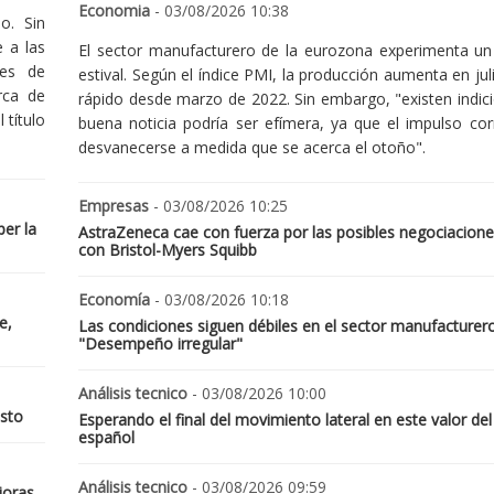
Economia
- 03/08/2026 10:38
o. Sin
 a las
El sector manufacturero de la eurozona experimenta un 
nes de
estival. Según el índice PMI, la producción aumenta en jul
rca de
rápido desde marzo de 2022. Sin embargo, "existen indic
 título
buena noticia podría ser efímera, ya que el impulso cor
desvanecerse a medida que se acerca el otoño".
Empresas
- 03/08/2026 10:25
er la
AstraZeneca cae con fuerza por las posibles negociacione
con Bristol-Myers Squibb
Economía
- 03/08/2026 10:18
e,
Las condiciones siguen débiles en el sector manufacturer
"Desempeño irregular"
Análisis tecnico
- 03/08/2026 10:00
osto
Esperando el final del movimiento lateral en este valor del
español
Análisis tecnico
- 03/08/2026 09:59
joras