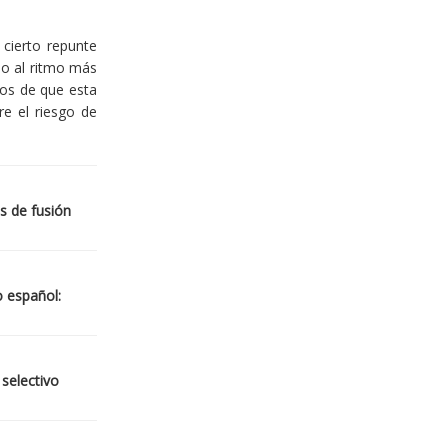
cierto repunte
io al ritmo más
ios de que esta
re el riesgo de
s de fusión
o español:
 selectivo