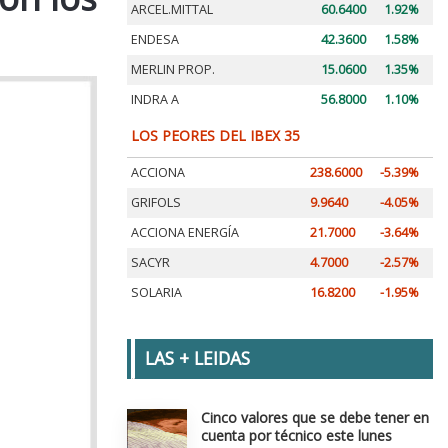
ARCEL.MITTAL
60.6400
1.92%
ENDESA
42.3600
1.58%
MERLIN PROP.
15.0600
1.35%
INDRA A
56.8000
1.10%
LOS PEORES DEL IBEX 35
ACCIONA
238.6000
-5.39%
GRIFOLS
9.9640
-4.05%
ACCIONA ENERGÍA
21.7000
-3.64%
SACYR
4.7000
-2.57%
SOLARIA
16.8200
-1.95%
LAS + LEIDAS
Cinco valores que se debe tener en
cuenta por técnico este lunes