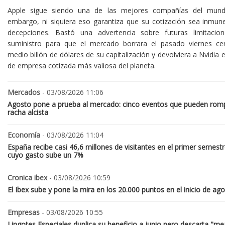
Apple sigue siendo una de las mejores compañías del mund
embargo, ni siquiera eso garantiza que su cotización sea inmune
decepciones. Bastó una advertencia sobre futuras limitacio
suministro para que el mercado borrara el pasado viernes ce
medio billón de dólares de su capitalización y devolviera a Nvidia el
de empresa cotizada más valiosa del planeta.
Mercados
- 03/08/2026 11:06
Agosto pone a prueba al mercado: cinco eventos que pueden romp
racha alcista
Economía
- 03/08/2026 11:04
España recibe casi 46,6 millones de visitantes en el primer semestr
cuyo gasto sube un 7%
Cronica ibex
- 03/08/2026 10:59
El Ibex sube y pone la mira en los 20.000 puntos en el inicio de ag
Empresas
- 03/08/2026 10:55
Lingotes Especiales duplica su beneficio a junio pero descarta "me