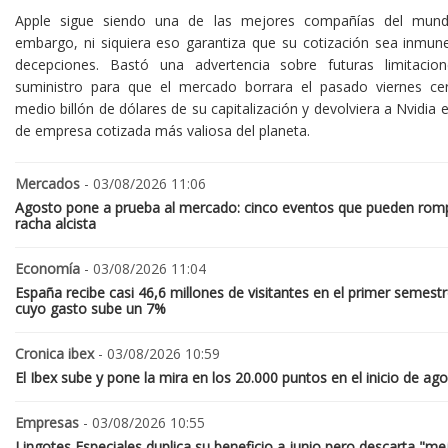
Apple sigue siendo una de las mejores compañías del mund
embargo, ni siquiera eso garantiza que su cotización sea inmune
decepciones. Bastó una advertencia sobre futuras limitacio
suministro para que el mercado borrara el pasado viernes ce
medio billón de dólares de su capitalización y devolviera a Nvidia el
de empresa cotizada más valiosa del planeta.
Mercados
- 03/08/2026 11:06
Agosto pone a prueba al mercado: cinco eventos que pueden romp
racha alcista
Economía
- 03/08/2026 11:04
España recibe casi 46,6 millones de visitantes en el primer semestr
cuyo gasto sube un 7%
Cronica ibex
- 03/08/2026 10:59
El Ibex sube y pone la mira en los 20.000 puntos en el inicio de ag
Empresas
- 03/08/2026 10:55
Lingotes Especiales duplica su beneficio a junio pero descarta "me