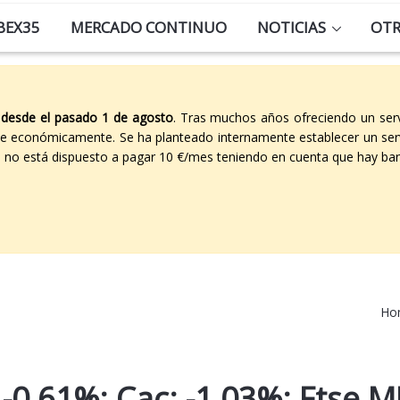
BEX35
MERCADO CONTINUO
NOTICIAS
OT
 desde el pasado 1 de agosto
. Tras muchos años ofreciendo un ser
able económicamente. Se ha planteado internamente establecer un ser
co no está dispuesto a pagar 10 €/mes teniendo en cuenta que hay ban
Ho
 -0,61%; Cac: -1,03%; Ftse M