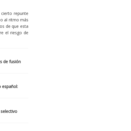
cierto repunte
io al ritmo más
ios de que esta
re el riesgo de
s de fusión
o español:
 selectivo