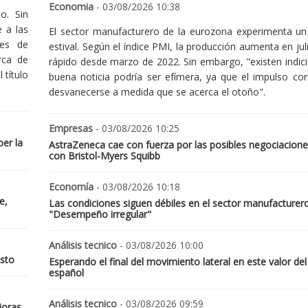
Economia
- 03/08/2026 10:38
o. Sin
 a las
El sector manufacturero de la eurozona experimenta un 
nes de
estival. Según el índice PMI, la producción aumenta en jul
rca de
rápido desde marzo de 2022. Sin embargo, "existen indic
 título
buena noticia podría ser efímera, ya que el impulso cor
desvanecerse a medida que se acerca el otoño".
Empresas
- 03/08/2026 10:25
er la
AstraZeneca cae con fuerza por las posibles negociacione
con Bristol-Myers Squibb
Economía
- 03/08/2026 10:18
e,
Las condiciones siguen débiles en el sector manufacturer
"Desempeño irregular"
Análisis tecnico
- 03/08/2026 10:00
osto
Esperando el final del movimiento lateral en este valor del
español
Análisis tecnico
- 03/08/2026 09:59
joras