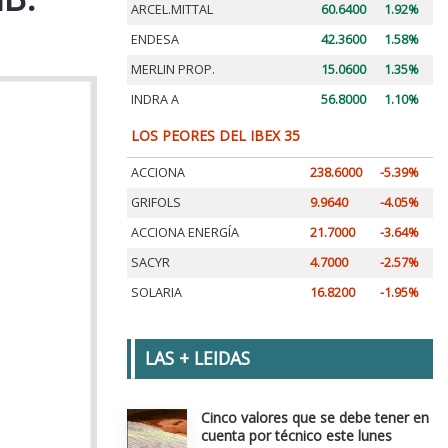
ARCEL.MITTAL
60.6400
1.92%
ENDESA
42.3600
1.58%
MERLIN PROP.
15.0600
1.35%
INDRA A
56.8000
1.10%
LOS PEORES DEL IBEX 35
ACCIONA
238.6000
-5.39%
GRIFOLS
9.9640
-4.05%
ACCIONA ENERGÍA
21.7000
-3.64%
SACYR
4.7000
-2.57%
SOLARIA
16.8200
-1.95%
LAS + LEIDAS
Cinco valores que se debe tener en
cuenta por técnico este lunes