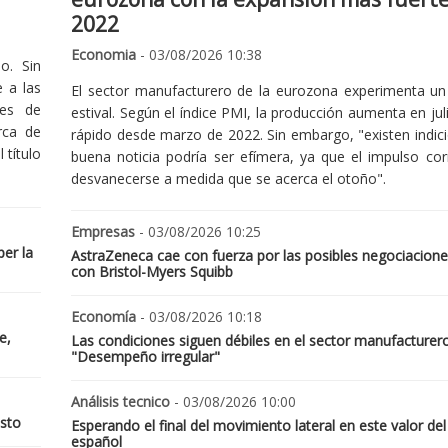
2022
Economia
- 03/08/2026 10:38
o. Sin
 a las
El sector manufacturero de la eurozona experimenta un 
nes de
estival. Según el índice PMI, la producción aumenta en jul
rca de
rápido desde marzo de 2022. Sin embargo, "existen indic
 título
buena noticia podría ser efímera, ya que el impulso cor
desvanecerse a medida que se acerca el otoño".
Empresas
- 03/08/2026 10:25
er la
AstraZeneca cae con fuerza por las posibles negociacione
con Bristol-Myers Squibb
Economía
- 03/08/2026 10:18
e,
Las condiciones siguen débiles en el sector manufacturer
"Desempeño irregular"
Análisis tecnico
- 03/08/2026 10:00
osto
Esperando el final del movimiento lateral en este valor del
español