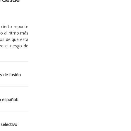
cierto repunte
io al ritmo más
ios de que esta
re el riesgo de
s de fusión
o español:
 selectivo