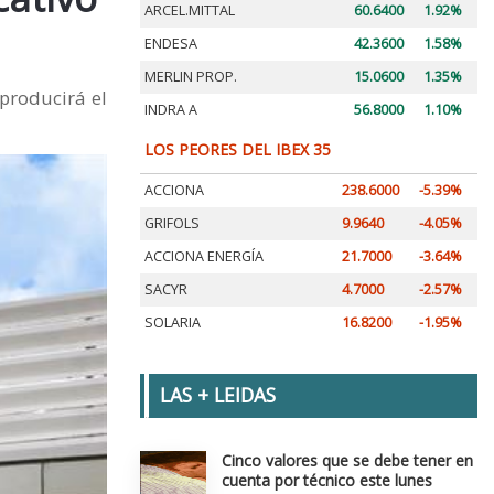
ARCEL.MITTAL
60.6400
1.92%
ENDESA
42.3600
1.58%
MERLIN PROP.
15.0600
1.35%
 producirá el
INDRA A
56.8000
1.10%
LOS PEORES DEL IBEX 35
ACCIONA
238.6000
-5.39%
GRIFOLS
9.9640
-4.05%
ACCIONA ENERGÍA
21.7000
-3.64%
SACYR
4.7000
-2.57%
SOLARIA
16.8200
-1.95%
LAS + LEIDAS
Cinco valores que se debe tener en
cuenta por técnico este lunes