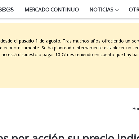
BEX35
MERCADO CONTINUO
NOTICIAS
OT
 desde el pasado 1 de agosto
. Tras muchos años ofreciendo un ser
able económicamente. Se ha planteado internamente establecer un ser
co no está dispuesto a pagar 10 €/mes teniendo en cuenta que hay ban
Ho
os por acción su precio indi