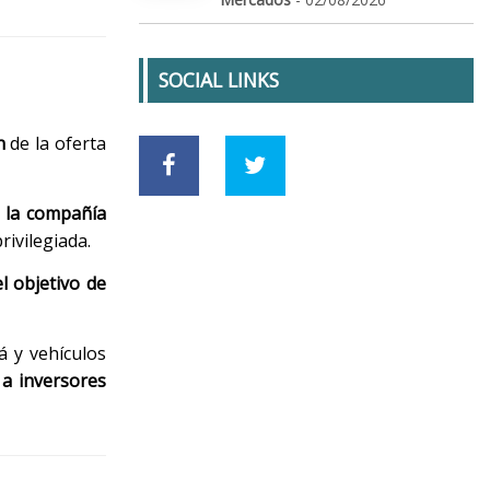
SOCIAL LINKS
n
de la oferta
la compañía
ivilegiada.
l objetivo de
á y vehículos
 a inversores