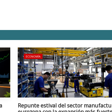
ECONOMÍA
a
Repunte estival del sector manufactu
eurozona con la expansión más fuert