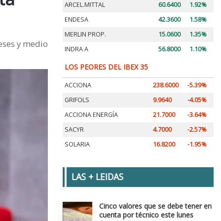
ARCEL.MITTAL
60.6400
1.92%
ENDESA
42.3600
1.58%
MERLIN PROP.
15.0600
1.35%
meses y medio
INDRA A
56.8000
1.10%
LOS PEORES DEL IBEX 35
ACCIONA
238.6000
-5.39%
GRIFOLS
9.9640
-4.05%
ACCIONA ENERGÍA
21.7000
-3.64%
SACYR
4.7000
-2.57%
SOLARIA
16.8200
-1.95%
LAS + LEIDAS
Cinco valores que se debe tener en
cuenta por técnico este lunes