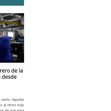
rero de la
e desde
cierto repunte
io al ritmo más
ios de que esta