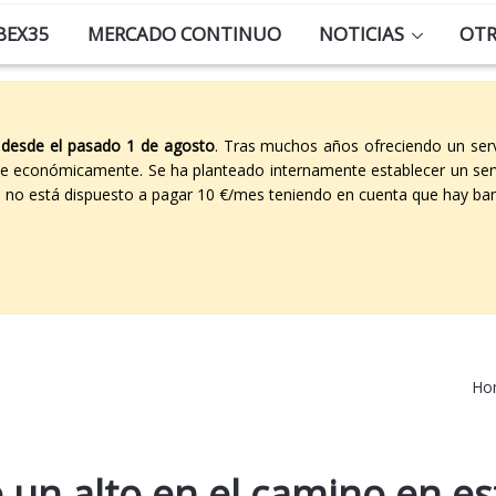
BEX35
MERCADO CONTINUO
NOTICIAS
OT
 desde el pasado 1 de agosto
. Tras muchos años ofreciendo un ser
able económicamente. Se ha planteado internamente establecer un ser
co no está dispuesto a pagar 10 €/mes teniendo en cuenta que hay ban
Ho
un alto en el camino en es