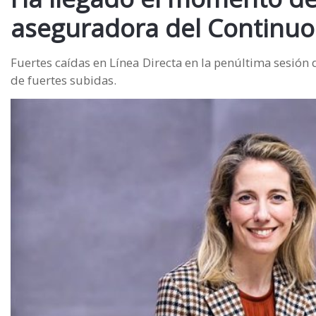
aseguradora del Continuo
Fuertes caídas en Línea Directa en la penúltima sesión
de fuertes subidas.