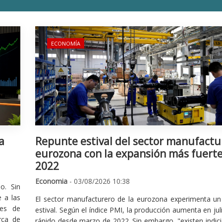
ECONOMÍA
a
Repunte estival del sector manufactu
eurozona con la expansión más fuert
2022
Economia
- 03/08/2026 10:38
o. Sin
 a las
El sector manufacturero de la eurozona experimenta un 
nes de
estival. Según el índice PMI, la producción aumenta en jul
rca de
rápido desde marzo de 2022. Sin embargo, "existen indic