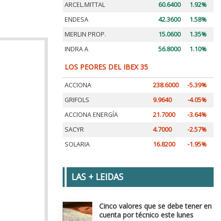
ARCEL.MITTAL
60.6400
1.92%
ENDESA
42.3600
1.58%
MERLIN PROP.
15.0600
1.35%
INDRA A
56.8000
1.10%
LOS PEORES DEL IBEX 35
ACCIONA
238.6000
-5.39%
GRIFOLS
9.9640
-4.05%
ACCIONA ENERGÍA
21.7000
-3.64%
SACYR
4.7000
-2.57%
SOLARIA
16.8200
-1.95%
LAS + LEIDAS
Cinco valores que se debe tener en
cuenta por técnico este lunes