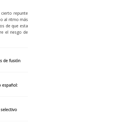
cierto repunte
io al ritmo más
ios de que esta
re el riesgo de
s de fusión
o español:
 selectivo