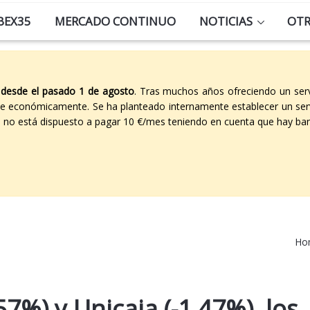
BEX35
MERCADO CONTINUO
NOTICIAS
OT
 desde el pasado 1 de agosto
. Tras muchos años ofreciendo un ser
able económicamente. Se ha planteado internamente establecer un ser
co no está dispuesto a pagar 10 €/mes teniendo en cuenta que hay ban
Ho
57%) y Unicaja (-1,47%), los