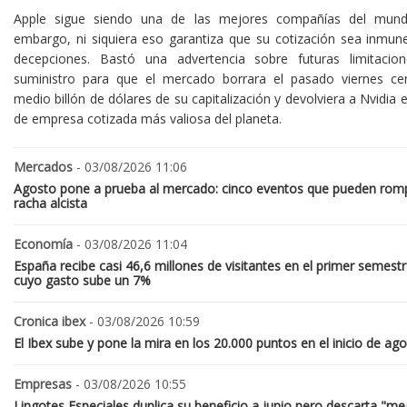
Apple sigue siendo una de las mejores compañías del mund
embargo, ni siquiera eso garantiza que su cotización sea inmune
decepciones. Bastó una advertencia sobre futuras limitacio
suministro para que el mercado borrara el pasado viernes ce
medio billón de dólares de su capitalización y devolviera a Nvidia el
de empresa cotizada más valiosa del planeta.
Mercados
- 03/08/2026 11:06
Agosto pone a prueba al mercado: cinco eventos que pueden romp
racha alcista
Economía
- 03/08/2026 11:04
España recibe casi 46,6 millones de visitantes en el primer semestr
cuyo gasto sube un 7%
Cronica ibex
- 03/08/2026 10:59
El Ibex sube y pone la mira en los 20.000 puntos en el inicio de ag
Empresas
- 03/08/2026 10:55
Lingotes Especiales duplica su beneficio a junio pero descarta "me