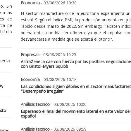
Economia
- 03/08/2026 10:38
o. Sin
 a las
El sector manufacturero de la eurozona experimenta un 
nes de
estival. Según el índice PMI, la producción aumenta en jul
rca de
rápido desde marzo de 2022. Sin embargo, "existen indic
 título
buena noticia podría ser efímera, ya que el impulso cor
desvanecerse a medida que se acerca el otoño".
Empresas
- 03/08/2026 10:25
er la
AstraZeneca cae con fuerza por las posibles negociacione
con Bristol-Myers Squibb
Economía
- 03/08/2026 10:18
e,
Las condiciones siguen débiles en el sector manufacturer
"Desempeño irregular"
Análisis tecnico
- 03/08/2026 10:00
osto
Esperando el final del movimiento lateral en este valor del
español
Análisis tecnico
- 03/08/2026 09:59
joras