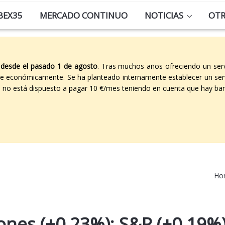
BEX35
MERCADO CONTINUO
NOTICIAS
OT
 desde el pasado 1 de agosto
. Tras muchos años ofreciendo un ser
able económicamente. Se ha planteado internamente establecer un ser
co no está dispuesto a pagar 10 €/mes teniendo en cuenta que hay ban
Ho
ones (+0,23%); S&P (+0,19%)