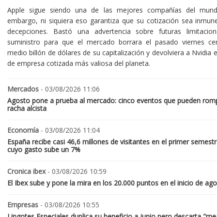
Apple sigue siendo una de las mejores compañías del mund
embargo, ni siquiera eso garantiza que su cotización sea inmune
decepciones. Bastó una advertencia sobre futuras limitacio
suministro para que el mercado borrara el pasado viernes ce
medio billón de dólares de su capitalización y devolviera a Nvidia el
de empresa cotizada más valiosa del planeta.
Mercados
- 03/08/2026 11:06
Agosto pone a prueba al mercado: cinco eventos que pueden romp
racha alcista
Economía
- 03/08/2026 11:04
España recibe casi 46,6 millones de visitantes en el primer semestr
cuyo gasto sube un 7%
Cronica ibex
- 03/08/2026 10:59
El Ibex sube y pone la mira en los 20.000 puntos en el inicio de ag
Empresas
- 03/08/2026 10:55
Lingotes Especiales duplica su beneficio a junio pero descarta "me