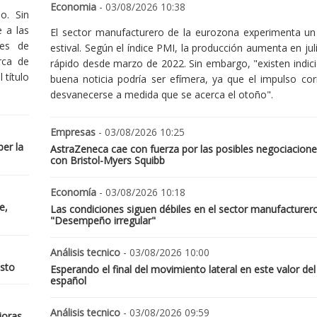
Economia
- 03/08/2026 10:38
o. Sin
 a las
El sector manufacturero de la eurozona experimenta un 
nes de
estival. Según el índice PMI, la producción aumenta en jul
rca de
rápido desde marzo de 2022. Sin embargo, "existen indic
 título
buena noticia podría ser efímera, ya que el impulso cor
desvanecerse a medida que se acerca el otoño".
Empresas
- 03/08/2026 10:25
er la
AstraZeneca cae con fuerza por las posibles negociacione
con Bristol-Myers Squibb
Economía
- 03/08/2026 10:18
e,
Las condiciones siguen débiles en el sector manufacturer
"Desempeño irregular"
Análisis tecnico
- 03/08/2026 10:00
osto
Esperando el final del movimiento lateral en este valor del
español
Análisis tecnico
- 03/08/2026 09:59
joras