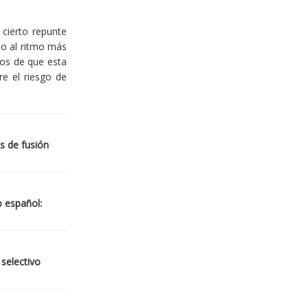
cierto repunte
io al ritmo más
ios de que esta
re el riesgo de
s de fusión
o español:
 selectivo