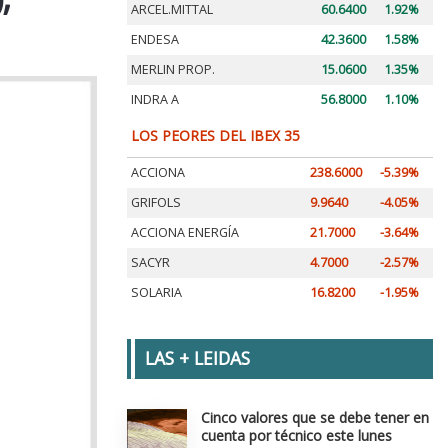
ARCEL.MITTAL
60.6400
1.92%
ENDESA
42.3600
1.58%
MERLIN PROP.
15.0600
1.35%
INDRA A
56.8000
1.10%
LOS PEORES DEL IBEX 35
ACCIONA
238.6000
-5.39%
GRIFOLS
9.9640
-4.05%
ACCIONA ENERGÍA
21.7000
-3.64%
SACYR
4.7000
-2.57%
SOLARIA
16.8200
-1.95%
LAS + LEIDAS
Cinco valores que se debe tener en
cuenta por técnico este lunes