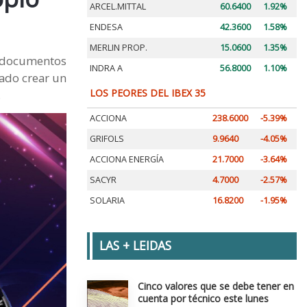
ARCEL.MITTAL
60.6400
1.92%
ENDESA
42.3600
1.58%
MERLIN PROP.
15.0600
1.35%
n documentos
INDRA A
56.8000
1.10%
tado crear un
LOS PEORES DEL IBEX 35
.
ACCIONA
238.6000
-5.39%
GRIFOLS
9.9640
-4.05%
ACCIONA ENERGÍA
21.7000
-3.64%
SACYR
4.7000
-2.57%
SOLARIA
16.8200
-1.95%
LAS + LEIDAS
Cinco valores que se debe tener en
cuenta por técnico este lunes