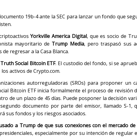
ocumento 19b-4 ante la SEC para lanzar un fondo que segui
isten.
criptoactivos
Yorkville America Digital
, que es socio de Tr
onista mayoritario de
Trump
Media
, pero traspasó sus a
s de regresar a la Casa Blanca.
e
Truth Social Bitcoin ETF
. El custodio del fondo, si se aprueb
los activos de Crypto.com.
nizaciones autorreguladoras (SROs) para proponer un c
cial Bitcoin ETF inicia formalmente el proceso de revisión d
ntro de un plazo de 45 días. Puede posponer la decisión vari
segundo documento por parte del emisor, llamado S-1, qu
á sus fondos y los riesgos asociados.
cusado a Trump de que sus conexiones con el mercado de c
residenciales, especialmente por su intención de regular 