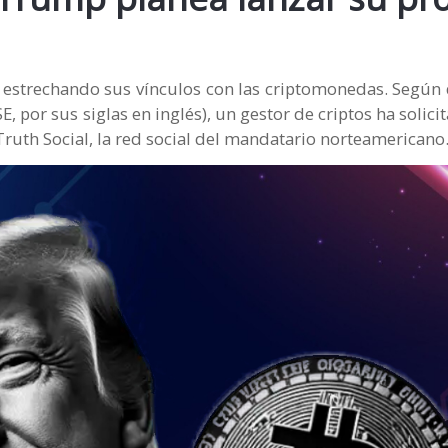
e estrechando sus vínculos con las criptomonedas. Segú
 por sus siglas en inglés), un gestor de criptos ha solici
Truth Social, la red social del mandatario norteamericano