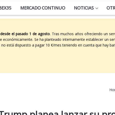
BEX35
MERCADO CONTINUO
NOTICIAS
OT
 desde el pasado 1 de agosto
. Tras muchos años ofreciendo un ser
able económicamente. Se ha planteado internamente establecer un ser
co no está dispuesto a pagar 10 €/mes teniendo en cuenta que hay ban
Ho
Trump planea lanzar su pr