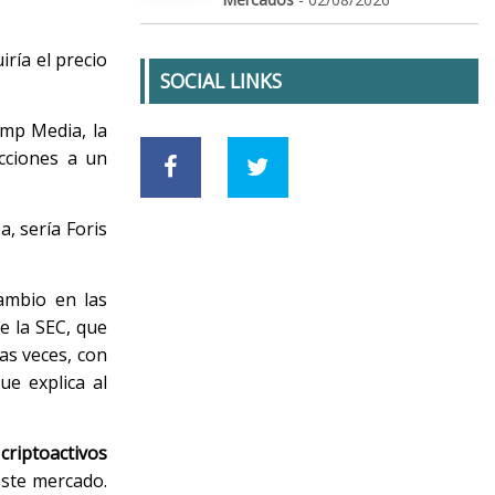
ría el precio
SOCIAL LINKS
ump Media, la
cciones a un
a, sería Foris
ambio en las
e la SEC, que
as veces, con
e explica al
riptoactivos
este mercado.