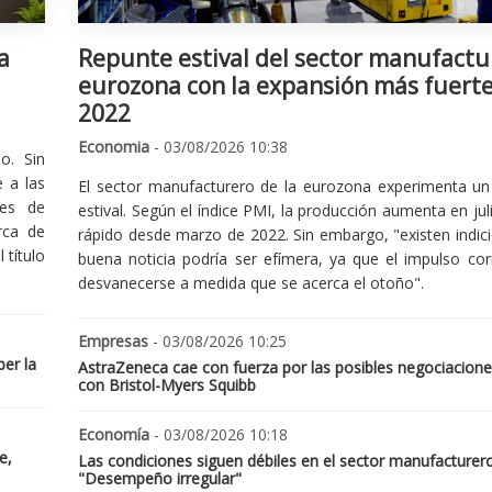
a
Repunte estival del sector manufactu
eurozona con la expansión más fuert
2022
Economia
- 03/08/2026 10:38
o. Sin
 a las
El sector manufacturero de la eurozona experimenta un 
nes de
estival. Según el índice PMI, la producción aumenta en jul
rca de
rápido desde marzo de 2022. Sin embargo, "existen indic
 título
buena noticia podría ser efímera, ya que el impulso cor
desvanecerse a medida que se acerca el otoño".
Empresas
- 03/08/2026 10:25
er la
AstraZeneca cae con fuerza por las posibles negociacione
con Bristol-Myers Squibb
Economía
- 03/08/2026 10:18
e,
Las condiciones siguen débiles en el sector manufacturer
"Desempeño irregular"