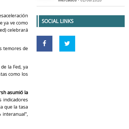
esaceleración
SOCIAL LINKS
ue ya ve como
ed) celebrará
os temores de
de la Fed, ya
stas como los
sh asumió la
s indicadores
a que la tasa
 interanual",