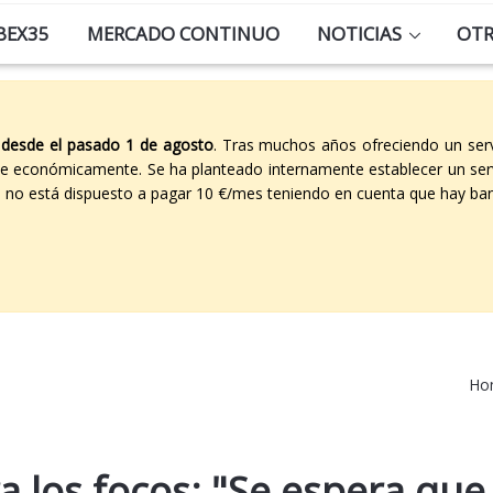
BEX35
MERCADO CONTINUO
NOTICIAS
OT
 desde el pasado 1 de agosto
. Tras muchos años ofreciendo un ser
able económicamente. Se ha planteado internamente establecer un ser
co no está dispuesto a pagar 10 €/mes teniendo en cuenta que hay ban
Ho
 los focos: "Se espera que