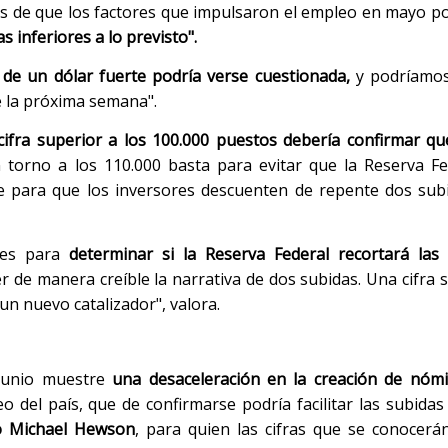
os de que los factores que impulsaron el empleo en mayo p
 inferiores a lo previsto".
a de un dólar fuerte podría verse cuestionada,
y podríamos 
de la próxima semana".
cifra superior a los 100.000 puestos debería confirmar q
n torno a los 110.000 basta para evitar que la Reserva F
e para que los inversores descuenten de repente dos sub
tes para
determinar si la Reserva Federal recortará las 
de manera creíble la narrativa de dos subidas. Una cifra s
n nuevo catalizador", valora.
junio muestre
una desaceleración en la creación de nóm
 del país, que de confirmarse podría facilitar las subidas
o Michael Hewson
, para quien las cifras que se conocerá