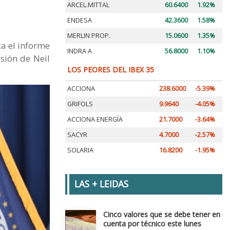
ARCEL.MITTAL
60.6400
1.92%
ENDESA
42.3600
1.58%
MERLIN PROP.
15.0600
1.35%
ca el informe
INDRA A
56.8000
1.10%
isión de Neil
LOS PEORES DEL IBEX 35
ACCIONA
238.6000
-5.39%
GRIFOLS
9.9640
-4.05%
ACCIONA ENERGÍA
21.7000
-3.64%
SACYR
4.7000
-2.57%
SOLARIA
16.8200
-1.95%
LAS + LEIDAS
Cinco valores que se debe tener en
cuenta por técnico este lunes