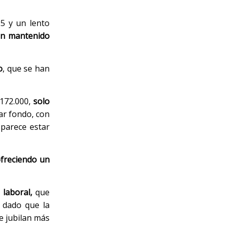
25 y un lento
an mantenido
o
, que se han
 172.000,
solo
ar fondo, con
 parece estar
ofreciendo un
 laboral,
que
, dado que la
e jubilan más