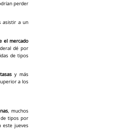
odrían perder
asistir a un
ue el mercado
ederal dé por
idas de tipos
tasas
y más
uperior a los
inas
, muchos
 de tipos por
n este jueves