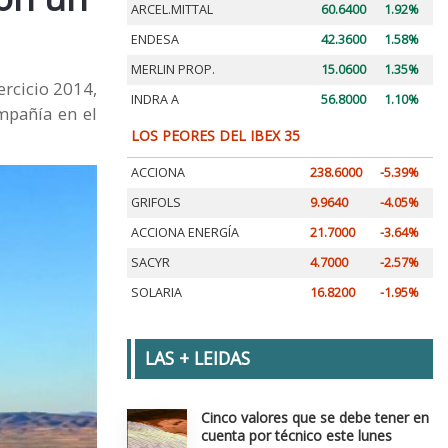
ARCEL.MITTAL
60.6400
1.92%
ENDESA
42.3600
1.58%
MERLIN PROP.
15.0600
1.35%
ercicio 2014,
INDRA A
56.8000
1.10%
mpañía en el
LOS PEORES DEL IBEX 35
ACCIONA
238.6000
-5.39%
GRIFOLS
9.9640
-4.05%
ACCIONA ENERGÍA
21.7000
-3.64%
SACYR
4.7000
-2.57%
SOLARIA
16.8200
-1.95%
LAS + LEIDAS
Cinco valores que se debe tener en
cuenta por técnico este lunes