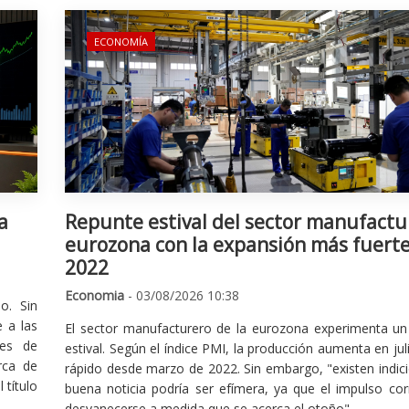
ECONOMÍA
a
Repunte estival del sector manufactu
eurozona con la expansión más fuert
2022
Economia
- 03/08/2026 10:38
o. Sin
 a las
El sector manufacturero de la eurozona experimenta un 
nes de
estival. Según el índice PMI, la producción aumenta en jul
rca de
rápido desde marzo de 2022. Sin embargo, "existen indic
 título
buena noticia podría ser efímera, ya que el impulso cor
desvanecerse a medida que se acerca el otoño".