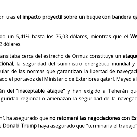
ón tras
el impacto proyectil sobre un buque con bandera qa
do un 5,41% hasta los 76,03 dólares, mientras que el
We
2 dólares.
transitaba cerca del estrecho de Ormuz constituye un
ataqu
cional
, la seguridad del suministro energético mundial y
icular de las normas que garantizan la libertad de navegac
do el portavoz del Ministerio de Exteriores qatarí, Mayed al
n del "inaceptable ataque"
y han exigido a Teherán qu
eguridad regional o amenazan la seguridad de la navegac
aní, ha asegurado que
no retomará las negociaciones con Es
te
Donald Trump
haya asegurado que "terminaría el trabajo"