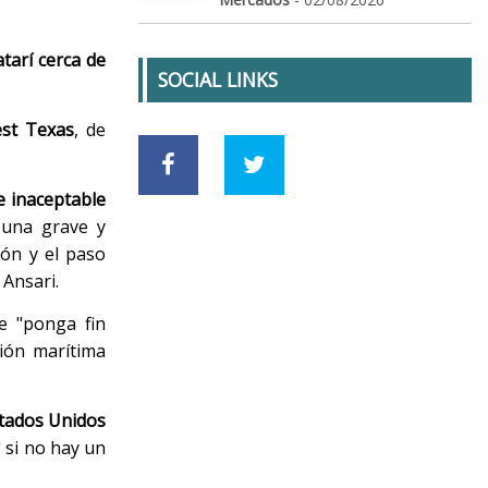
tarí cerca de
SOCIAL LINKS
st Texas
, de
e inaceptable
 una grave y
ión y el paso
 Ansari.
e "ponga fin
ión marítima
tados Unidos
 si no hay un