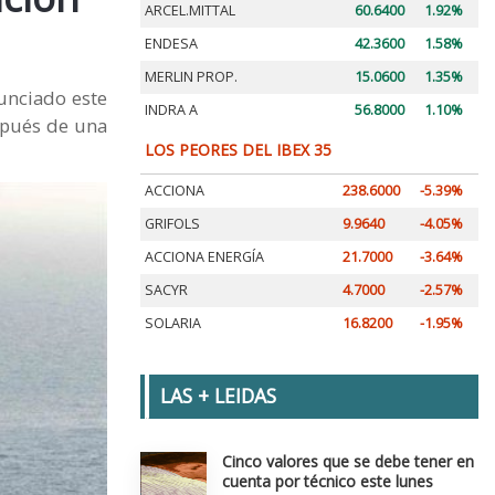
ARCEL.MITTAL
60.6400
1.92%
ENDESA
42.3600
1.58%
MERLIN PROP.
15.0600
1.35%
unciado este
INDRA A
56.8000
1.10%
spués de una
LOS PEORES DEL IBEX 35
ACCIONA
238.6000
-5.39%
GRIFOLS
9.9640
-4.05%
ACCIONA ENERGÍA
21.7000
-3.64%
SACYR
4.7000
-2.57%
SOLARIA
16.8200
-1.95%
LAS + LEIDAS
Cinco valores que se debe tener en
cuenta por técnico este lunes