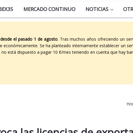
BEX35
MERCADO CONTINUO
NOTICIAS
OT
 desde el pasado 1 de agosto
. Tras muchos años ofreciendo un ser
able económicamente. Se ha planteado internamente establecer un ser
co no está dispuesto a pagar 10 €/mes teniendo en cuenta que hay ban
Ho
oca las licencias de export