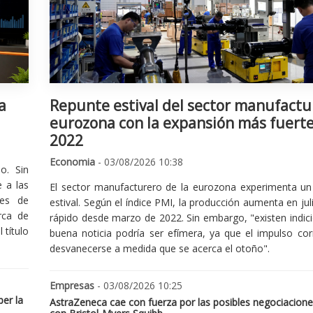
a
Repunte estival del sector manufactu
eurozona con la expansión más fuert
2022
Economia
- 03/08/2026 10:38
o. Sin
 a las
El sector manufacturero de la eurozona experimenta un 
nes de
estival. Según el índice PMI, la producción aumenta en jul
rca de
rápido desde marzo de 2022. Sin embargo, "existen indic
 título
buena noticia podría ser efímera, ya que el impulso cor
desvanecerse a medida que se acerca el otoño".
Empresas
- 03/08/2026 10:25
er la
AstraZeneca cae con fuerza por las posibles negociacione