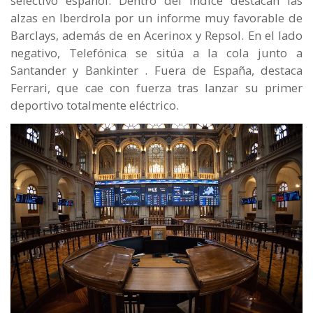
selectivo español. Dentro del índice destacan las
alzas en Iberdrola por un informe muy favorable de
Barclays, además de en Acerinox y Repsol. En el lado
negativo, Telefónica se sitúa a la cola junto a
Santander y Bankinter . Fuera de España, destaca
Ferrari, que cae con fuerza tras lanzar su primer
deportivo totalmente eléctrico.