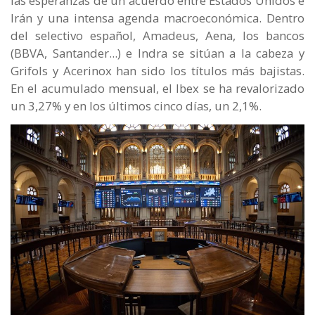
las esperanzas de un acuerdo entre Estados Unidos e
Irán y una intensa agenda macroeconómica. Dentro
del selectivo español, Amadeus, Aena, los bancos
(BBVA, Santander...) e Indra se sitúan a la cabeza y
Grifols y Acerinox han sido los títulos más bajistas.
En el acumulado mensual, el Ibex se ha revalorizado
un 3,27% y en los últimos cinco días, un 2,1%.