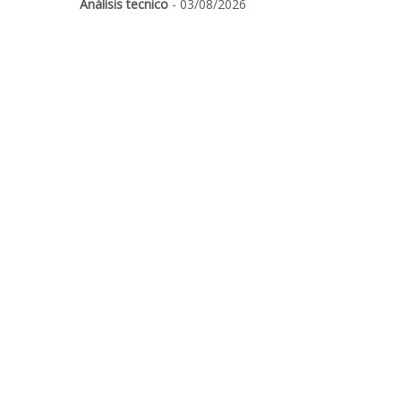
Análisis tecnico
- 03/08/2026
Luces y sombras de las big tech: Apple
alarma y Amazon "quiere todo el
ecosistema de la IA"
Empresas
- 31/07/2026
El empleo de EEUU y los resultados
marcarán la agenda de la próxima
semana
Mercados
- 02/08/2026