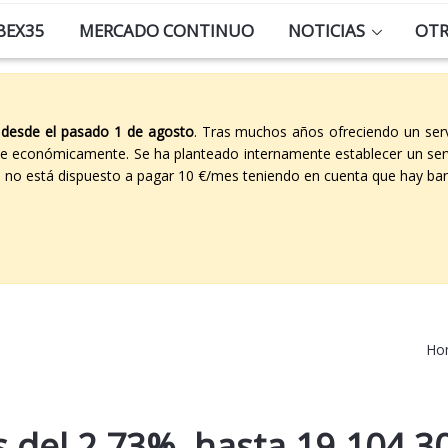
BEX35
MERCADO CONTINUO
NOTICIAS
OT
 desde el pasado 1 de agosto
. Tras muchos años ofreciendo un ser
able económicamente. Se ha planteado internamente establecer un ser
co no está dispuesto a pagar 10 €/mes teniendo en cuenta que hay ban
Ho
as del 2,73%, hasta 19.104,3