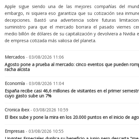
Apple sigue siendo una de las mejores compañías del mund
embargo, ni siquiera eso garantiza que su cotización sea inmune
decepciones. Bastó una advertencia sobre futuras limitacio
suministro para que el mercado borrara el pasado viernes ce
medio billón de dólares de su capitalización y devolviera a Nvidia el
de empresa cotizada más valiosa del planeta.
Mercados
- 03/08/2026 11:06
Agosto pone a prueba al mercado: cinco eventos que pueden romp
racha alcista
Economía
- 03/08/2026 11:04
España recibe casi 46,6 millones de visitantes en el primer semestr
cuyo gasto sube un 7%
Cronica ibex
- 03/08/2026 10:59
El Ibex sube y pone la mira en los 20.000 puntos en el inicio de ag
Empresas
- 03/08/2026 10:55
Lingotes Especiales duplica su beneficio a junio pero descarta "me