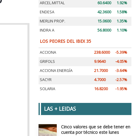
ARCEL.MITTAL
60.6400
1.92%
ENDESA
42.3600
1.58%
MERLIN PROP.
15.0600
1.35%
INDRA A
56.8000
1.10%
LOS PEORES DEL IBEX 35
ACCIONA
238.6000
-5.39%
GRIFOLS
9.9640
-4.05%
ACCIONA ENERGÍA
21.7000
-3.64%
SACYR
4.7000
-2.57%
SOLARIA
16.8200
-1.95%
LAS + LEIDAS
Cinco valores que se debe tener en
cuenta por técnico este lunes