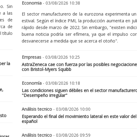
Economia
- 03/08/2026 10:38
o. Sin
 a las
El sector manufacturero de la eurozona experimenta un 
nes de
estival. Según el índice PMI, la producción aumenta en jul
rca de
rápido desde marzo de 2022. Sin embargo, "existen indic
 título
buena noticia podría ser efímera, ya que el impulso cor
desvanecerse a medida que se acerca el otoño".
Empresas
- 03/08/2026 10:25
er la
AstraZeneca cae con fuerza por las posibles negociacione
con Bristol-Myers Squibb
Economía
- 03/08/2026 10:18
e,
Las condiciones siguen débiles en el sector manufacturer
"Desempeño irregular"
Análisis tecnico
- 03/08/2026 10:00
osto
Esperando el final del movimiento lateral en este valor del
español
Análisis tecnico
- 03/08/2026 09:59
joras