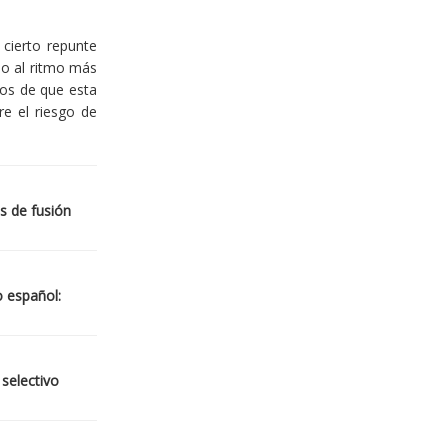
cierto repunte
io al ritmo más
ios de que esta
re el riesgo de
s de fusión
o español:
 selectivo