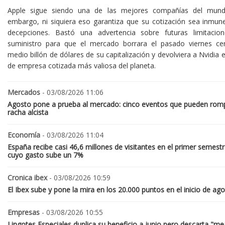
Apple sigue siendo una de las mejores compañías del mund
embargo, ni siquiera eso garantiza que su cotización sea inmune
decepciones. Bastó una advertencia sobre futuras limitacio
suministro para que el mercado borrara el pasado viernes ce
medio billón de dólares de su capitalización y devolviera a Nvidia el
de empresa cotizada más valiosa del planeta.
Mercados
- 03/08/2026 11:06
Agosto pone a prueba al mercado: cinco eventos que pueden romp
racha alcista
Economía
- 03/08/2026 11:04
España recibe casi 46,6 millones de visitantes en el primer semestr
cuyo gasto sube un 7%
Cronica ibex
- 03/08/2026 10:59
El Ibex sube y pone la mira en los 20.000 puntos en el inicio de ag
Empresas
- 03/08/2026 10:55
Lingotes Especiales duplica su beneficio a junio pero descarta "me