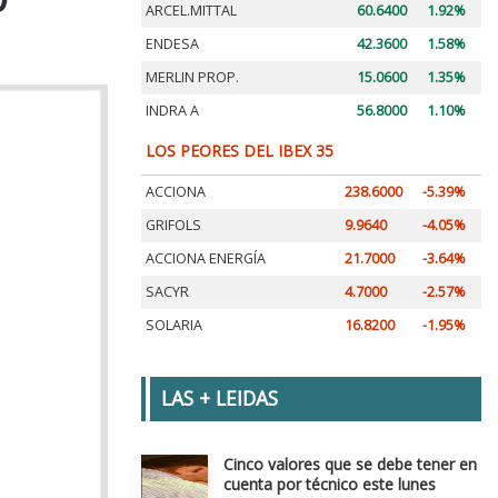
ARCEL.MITTAL
60.6400
1.92%
ENDESA
42.3600
1.58%
MERLIN PROP.
15.0600
1.35%
INDRA A
56.8000
1.10%
LOS PEORES DEL IBEX 35
ACCIONA
238.6000
-5.39%
GRIFOLS
9.9640
-4.05%
ACCIONA ENERGÍA
21.7000
-3.64%
SACYR
4.7000
-2.57%
SOLARIA
16.8200
-1.95%
LAS + LEIDAS
Cinco valores que se debe tener en
cuenta por técnico este lunes