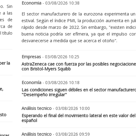
Economia
- 03/08/2026 10:38
o. Sin
 a las
El sector manufacturero de la eurozona experimenta un 
nes de
estival. Según el índice PMI, la producción aumenta en jul
rca de
rápido desde marzo de 2022. Sin embargo, "existen indic
 título
buena noticia podría ser efímera, ya que el impulso cor
desvanecerse a medida que se acerca el otoño".
Empresas
- 03/08/2026 10:25
er la
AstraZeneca cae con fuerza por las posibles negociacione
con Bristol-Myers Squibb
Economía
- 03/08/2026 10:18
e,
Las condiciones siguen débiles en el sector manufacturer
"Desempeño irregular"
Análisis tecnico
- 03/08/2026 10:00
osto
Esperando el final del movimiento lateral en este valor del
español
Análisis tecnico
- 03/08/2026 09:59
joras