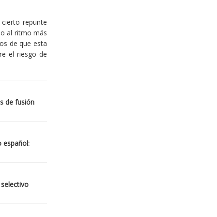
cierto repunte
io al ritmo más
ios de que esta
re el riesgo de
s de fusión
o español:
 selectivo