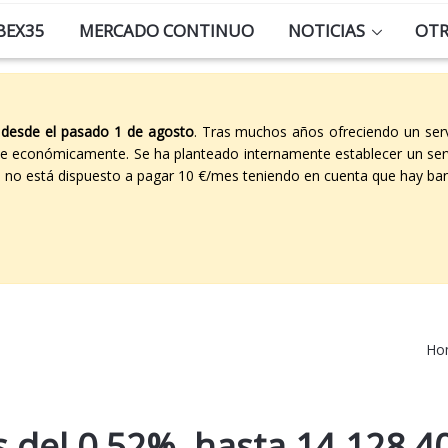
BEX35
MERCADO CONTINUO
NOTICIAS
OT
 desde el pasado 1 de agosto
. Tras muchos años ofreciendo un ser
able económicamente. Se ha planteado internamente establecer un ser
co no está dispuesto a pagar 10 €/mes teniendo en cuenta que hay ban
Ho
as del 0,52%, hasta 14.128,4