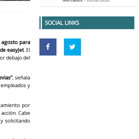
SOCIAL LINKS
e agosto para
 de easyJet
. El
or debajo del
evias"
, señala
s empleados y
rcamiento por
 acción. Cabe
y solicitando