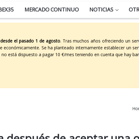
BEX35
MERCADO CONTINUO
NOTICIAS
OT
 desde el pasado 1 de agosto
. Tras muchos años ofreciendo un ser
able económicamente. Se ha planteado internamente establecer un ser
co no está dispuesto a pagar 10 €/mes teniendo en cuenta que hay ban
Ho
sa después de aceptar una o