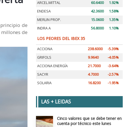
ARCEL.MITTAL
60.6400
1.92%
ENDESA
42.3600
1.58%
MERLIN PROP.
15.0600
1.35%
principio de
INDRA A
56.8000
1.10%
 millones de
LOS PEORES DEL IBEX 35
ACCIONA
238.6000
-5.39%
GRIFOLS
9.9640
-4.05%
ACCIONA ENERGÍA
21.7000
-3.64%
SACYR
4.7000
-2.57%
SOLARIA
16.8200
-1.95%
LAS + LEIDAS
Cinco valores que se debe tener en
cuenta por técnico este lunes