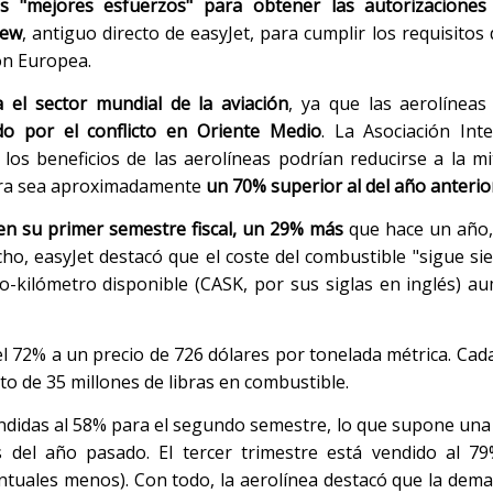
s "mejores esfuerzos" para obtener las autorizaciones 
lew
, antiguo directo de easyJet, para cumplir los requisitos
ón Europea.
el sector mundial de la aviación
, ya que las aerolínea
do por el conflicto en Oriente Medio
. La Asociación Int
los beneficios de las aerolíneas podrían reducirse a la m
pera sea aproximadamente
un 70% superior al del año anterio
 en su primer semestre fiscal, un 29% más
que hace un año,
ho, easyJet destacó que el coste del combustible "sigue sie
to-kilómetro disponible (CASK, por sus siglas en inglés) a
l 72% a un precio de 726 dólares por tonelada métrica. Ca
 de 35 millones de libras en combustible.
endidas al 58% para el segundo semestre, lo que supone una
 del año pasado. El tercer trimestre está vendido al 7
ntuales menos). Con todo, la aerolínea destacó que la dema