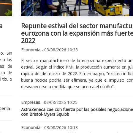
a
Repunte estival del sector manufactu
eurozona con la expansión más fuert
2022
Economia
- 03/08/2026 10:38
o. Sin
 a las
El sector manufacturero de la eurozona experimenta un 
nes de
estival. Según el índice PMI, la producción aumenta en jul
rca de
rápido desde marzo de 2022. Sin embargo, "existen indic
 título
buena noticia podría ser efímera, ya que el impulso cor
desvanecerse a medida que se acerca el otoño".
Empresas
- 03/08/2026 10:25
er la
AstraZeneca cae con fuerza por las posibles negociacione
con Bristol-Myers Squibb
Economía
- 03/08/2026 10:18