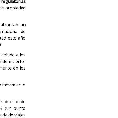
regulatorias
 de propiedad
s afrontan
un
ernacional de
itad este año
r
.
 debido a los
ndo incierto"
umente en los
da movimiento
 reducción de
9% (un punto
nda de viajes